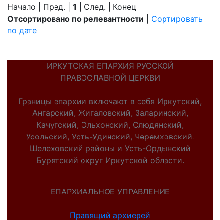
Начало | Пред. |
1
| След. | Конец
Отсортировано по релевантности
|
Сортировать
по дате
ИРКУТСКАЯ ЕПАРХИЯ РУССКОЙ
ПРАВОСЛАВНОЙ ЦЕРКВИ
Границы епархии включают в себя Иркутский,
Ангарский, Жигаловский, Заларинский,
Качугский, Ольхонский, Слюдянский,
Усольский, Усть-Удинский, Черемховский,
Шелеховский районы и Усть-Ордынский
Бурятский округ Иркутской области.
ЕПАРХИАЛЬНОЕ УПРАВЛЕНИЕ
Правящий архиерей