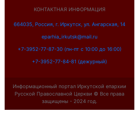
КОНТАКТНАЯ ИНФОРМАЦИЯ
664035, Россия, г. Иркутск, ул. Ангарская, 14
eparhia_irkutsk@mail.ru
+7-3952-77-87-30 (пн-пт с 10:00 до 16:00)
+7-3952-77-84-81 (дежурный)
Информационный портал Иркутской епархии
Русской Православной Церкви © Все права
защищены - 2024 год.