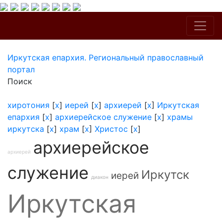
Иркутская епархия. Региональный православный
портал
Поиск
хиротония
[
x
]
иерей
[
x
]
архиерей
[
x
]
Иркутская
епархия
[
x
]
архиерейское служение
[
x
]
храмы
иркутска
[
x
]
храм
[
x
]
Христос
[
x
]
архиерейское
архиерей
служение
Иркутск
иерей
диакон
Иркутская