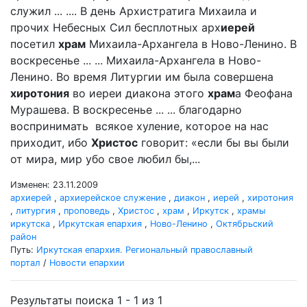
служил ... .... В день Архистратига Михаила и
прочих Небесных Сил бесплотных арх
иерей
посетил
храм
Михаила-Архангела в Ново-Ленино. В
воскресенье ... ... Михаила-Архангела в Ново-
Ленино. Во время Литургии им была совершена
хиротония
во иереи диакона этого
храм
а Феофана
Мурашева. В воскресенье ... ... благодарно
воспринимать всякое хуление, которое на нас
приходит, ибо
Христос
говорит: «если бы вы были
от мира, мир убо свое любил бы,...
Изменен: 23.11.2009
архиерей
,
архиерейское служение
,
диакон
,
иерей
,
хиротония
,
литургия
,
проповедь
,
Христос
,
храм
,
Иркутск
,
храмы
иркутска
,
Иркутская епархия
,
Ново-Ленино
,
Октябрьский
район
Путь:
Иркутская епархия. Региональный православный
портал
/
Новости епархии
Результаты поиска 1 - 1 из 1