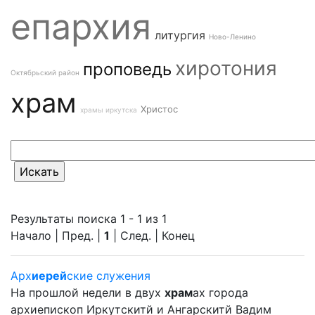
епархия
литургия
Ново-Ленино
хиротония
проповедь
Октябрьский район
храм
Христос
храмы иркутска
Результаты поиска 1 - 1 из 1
Начало | Пред. |
1
| След. | Конец
Арх
иерей
ские служения
На прошлой недели в двух
храм
ах города
архиепископ Иркутскитй и Ангарскитй Вадим