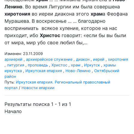
Ленино
. Во время Литургии им была совершена
хиротония
во иереи диакона этого
храм
а Феофана
Мурашева. В воскресенье ... ... благодарно
воспринимать всякое хуление, которое на нас
приходит, ибо
Христос
говорит: «если бы вы были
от мира, мир убо свое любил бы,...
Изменен: 23.11.2009
архиерей
,
архиерейское служение
,
диакон
,
иерей
,
хиротония
,
литургия
,
проповедь
,
Христос
,
храм
,
Иркутск
,
храмы
иркутска
,
Иркутская епархия
,
Ново-Ленино
,
Октябрьский
район
Путь:
Иркутская епархия. Региональный православный
портал
/
Новости епархии
Результаты поиска 1 - 1 из 1
Начало