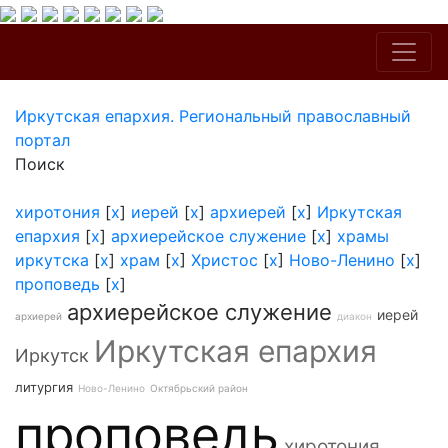
Иркутская епархия. Региональный православный
портал
Поиск
хиротония
[
x
]
иерей
[
x
]
архиерей
[
x
]
Иркутская
епархия
[
x
]
архиерейское служение
[
x
]
храмы
иркутска
[
x
]
храм
[
x
]
Христос
[
x
]
Ново-Ленино
[
x
]
проповедь
[
x
]
архиерейское служение
иерей
архиерей
диакон
Иркутская епархия
Иркутск
литургия
Ново-Ленино
Октябрьский район
проповедь
хиротония