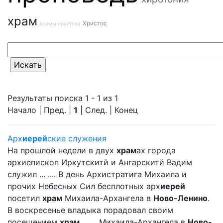
храм
Христос
храмы иркутска
Результаты поиска 1 - 1 из 1
Начало | Пред. |
1
| След. | Конец
Арх
иерей
ские служения
На прошлой недели в двух
храм
ах города
архиепископ Иркутскитй и Ангарскитй Вадим
служил ... .... В день Архистратига Михаила и
прочих Небесных Сил бесплотных арх
иерей
посетил
храм
Михаила-Архангела в
Ново-Ленино
.
В воскресенье владыка порадовал своим
посещением
храм
... ... Михаила-Архангела в
Ново-