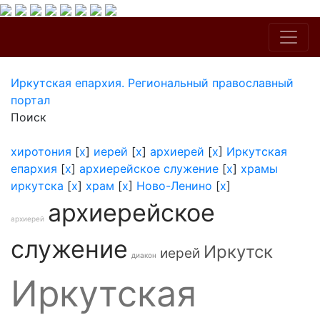
Иркутская епархия. Региональный православный
портал
Поиск
хиротония
[
x
]
иерей
[
x
]
архиерей
[
x
]
Иркутская
епархия
[
x
]
архиерейское служение
[
x
]
храмы
иркутска
[
x
]
храм
[
x
]
Ново-Ленино
[
x
]
архиерейское
архиерей
служение
Иркутск
иерей
диакон
Иркутская