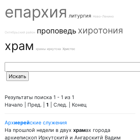
епархия
литургия
Ново-Ленино
хиротония
проповедь
Октябрьский район
храм
храмы иркутска
Христос
Результаты поиска 1 - 1 из 1
Начало | Пред. |
1
| След. | Конец
Арх
иерей
ские служения
На прошлой недели в двух
храм
ах города
архиепископ Иркутскитй и Ангарскитй Вадим