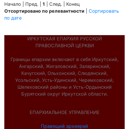
Начало | Пред. |
1
| След. | Конец
Отсортировано по релевантности
|
Сортировать
по дате
ИРКУТСКАЯ ЕПАРХИЯ РУССКОЙ
ПРАВОСЛАВНОЙ ЦЕРКВИ
Границы епархии включают в себя Иркутский,
Ангарский, Жигаловский, Заларинский,
Качугский, Ольхонский, Слюдянский,
Усольский, Усть-Удинский, Черемховский,
Шелеховский районы и Усть-Ордынский
Бурятский округ Иркутской области.
ЕПАРХИАЛЬНОЕ УПРАВЛЕНИЕ
Правящий архиерей