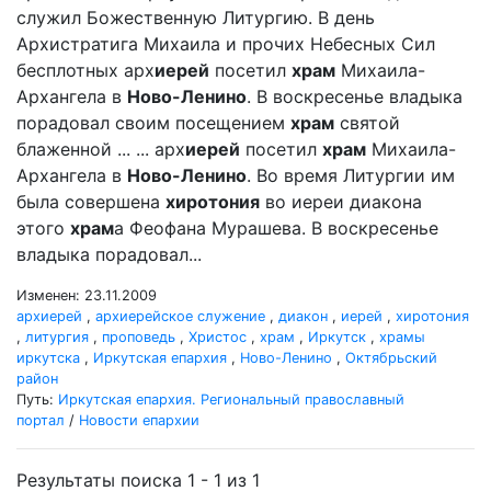
служил Божественную Литургию. В день
Архистратига Михаила и прочих Небесных Сил
бесплотных арх
иерей
посетил
храм
Михаила-
Архангела в
Ново-Ленино
. В воскресенье владыка
порадовал своим посещением
храм
святой
блаженной ... ... арх
иерей
посетил
храм
Михаила-
Архангела в
Ново-Ленино
. Во время Литургии им
была совершена
хиротония
во иереи диакона
этого
храм
а Феофана Мурашева. В воскресенье
владыка порадовал...
Изменен: 23.11.2009
архиерей
,
архиерейское служение
,
диакон
,
иерей
,
хиротония
,
литургия
,
проповедь
,
Христос
,
храм
,
Иркутск
,
храмы
иркутска
,
Иркутская епархия
,
Ново-Ленино
,
Октябрьский
район
Путь:
Иркутская епархия. Региональный православный
портал
/
Новости епархии
Результаты поиска 1 - 1 из 1