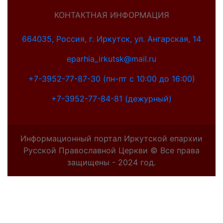
КОНТАКТНАЯ ИНФОРМАЦИЯ
664035, Россия, г. Иркутск, ул. Ангарская, 14
eparhia_irkutsk@mail.ru
+7-3952-77-87-30 (пн-пт с 10:00 до 16:00)
+7-3952-77-84-81 (дежурный)
Информационный портал Иркутской епархии
Русской Православной Церкви © Все права
защищены - 2024 год.