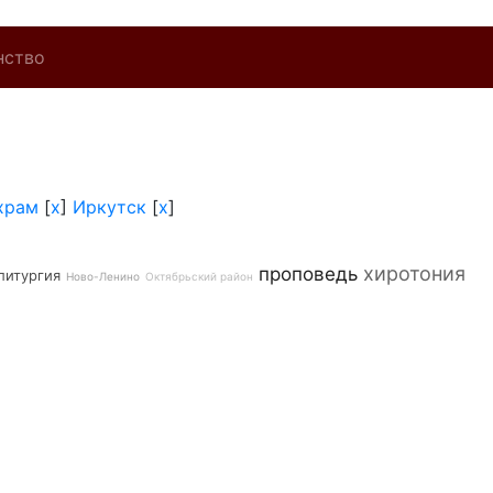
нство
храм
[
x
]
Иркутск
[
x
]
хиротония
проповедь
литургия
Ново-Ленино
Октябрьский район