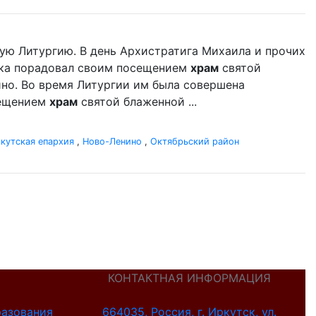
ую Литургию. В день Архистратига Михаила и прочих
ыка порадовал своим посещением
храм
святой
но. Во время Литургии им была совершена
сещением
храм
святой блаженной ...
кутская епархия
,
Ново-Ленино
,
Октябрьский район
КОНТАКТНАЯ ИНФОРМАЦИЯ
разования
664035, Россия, г. Иркутск, ул.