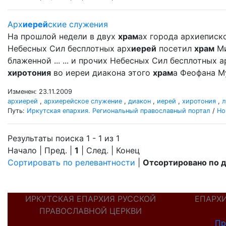
Арх
иерей
ские служения
На прошлой недели в двух
храм
ах города архиеписк
Небесных Сил бесплотных арх
иерей
посетил
храм
Ми
блаженной ... ... и прочих Небесных Сил бесплотных а
хиротония
во иереи диакона этого
храм
а Феофана М
Изменен: 23.11.2009
архиерей
,
архиерейское служение
,
диакон
,
иерей
,
хиротония
,
л
Путь:
Иркутская епархия. Региональный православный портал
/
Но
Результаты поиска 1 - 1 из 1
Начало | Пред. |
1
| След. | Конец
Сортировать по релевантности
|
Отсортировано по 
ИРКУТСКАЯ ЕПАРХИЯ РУССКОЙ
ЕПАРХ
ПРАВОСЛАВНОЙ ЦЕРКВИ
Пр