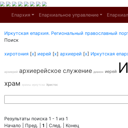
Епархия
Епархиальное управление
Епархиа
Иркутская епархия. Региональный православный пор
Поиск
хиротония
[
x
]
иерей
[
x
]
архиерей
[
x
]
Иркутская епар
И
архиерейское служение
иерей
архиерей
диакон
храм
храмы иркутска
Христос
Результаты поиска 1 - 1 из 1
Начало | Пред. |
1
| След. | Конец