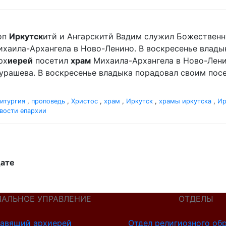
оп
Иркутск
итй и Ангарскитй Вадим служил Божественн
хаила-Архангела в Ново-Ленино. В воскресенье влад
рх
иерей
посетил
храм
Михаила-Архангела в Ново-Лени
урашева. В воскресенье владыка порадовал своим по
итургия
,
проповедь
,
Христос
,
храм
,
Иркутск
,
храмы иркутска
,
Ир
вости епархии
дате
ИАЛЬНОЕ УПРАВЛЕНИЕ
ОТДЕЛЫ
авящий архиерей
Отдел религиозного об