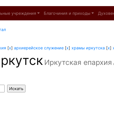
льные учреждения
Благочиния и приходы
Духове
тал
хия
[
x
]
архиерейское служение
[
x
]
храмы иркутска
[
x
]
ркутск
Иркутская епархия