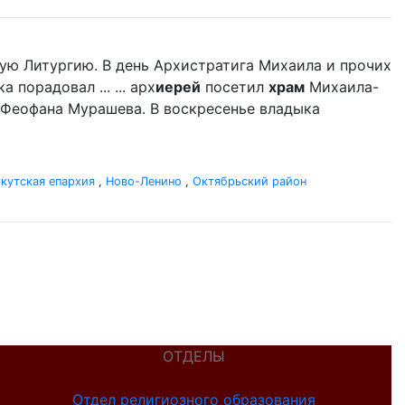
ую Литургию. В день Архистратига Михаила и прочих
порадовал ... ... арх
иерей
посетил
храм
Михаила-
 Феофана Мурашева. В воскресенье владыка
кутская епархия
,
Ново-Ленино
,
Октябрьский район
ОТДЕЛЫ
Отдел религиозного образования