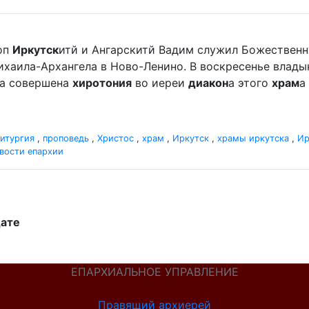
оп
Иркутск
итй и Ангарскитй Вадим служил Божественн
хаила-Архангела в Ново-Ленино. В воскресенье владыка 
ла совершена
хиротония
во иереи
диакон
а этого
храм
а
итургия
,
проповедь
,
Христос
,
храм
,
Иркутск
,
храмы иркутска
,
Ир
вости епархии
дате
ЕПАРХИАЛЬНОЕ УПРАВЛЕНИЕ
Правящий архиерей