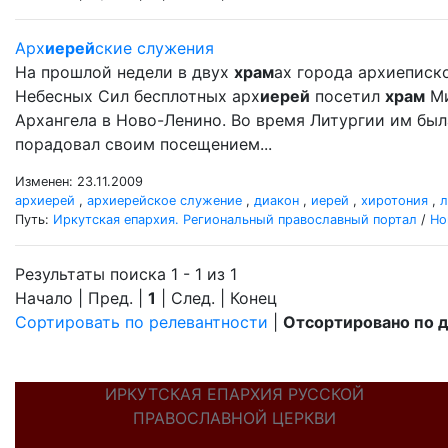
Арх
иерей
ские служения
На прошлой недели в двух
храм
ах города архиеписк
Небесных Сил бесплотных арх
иерей
посетил
храм
Ми
Архангела в Ново-Ленино. Во время Литургии им бы
порадовал своим посещением...
Изменен: 23.11.2009
архиерей
,
архиерейское служение
,
диакон
,
иерей
,
хиротония
,
л
Путь:
Иркутская епархия. Региональный православный портал
/
Но
Результаты поиска 1 - 1 из 1
Начало | Пред. |
1
| След. | Конец
Сортировать по релевантности
|
Отсортировано по 
ИРКУТСКАЯ ЕПАРХИЯ РУССКОЙ
ПРАВОСЛАВНОЙ ЦЕРКВИ