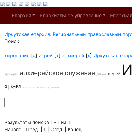
Епархия
Епархиальное управление
Епархиа
Иркутская епархия. Региональный православный пор
Поиск
хиротония
[
x
]
иерей
[
x
]
архиерей
[
x
]
Иркутская епар
И
архиерейское служение
иерей
архиерей
диакон
храм
храмы иркутска
Христос
Результаты поиска 1 - 1 из 1
Начало | Пред. |
1
| След. | Конец