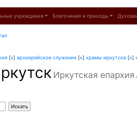
льные учреждения
Благочиния и приходы
Духове
тал
хия
[
x
]
архиерейское служение
[
x
]
храмы иркутска
[
x
]
ркутск
Иркутская епархия