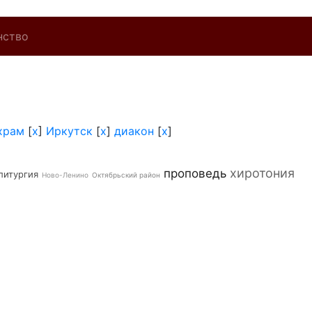
нство
храм
[
x
]
Иркутск
[
x
]
диакон
[
x
]
хиротония
проповедь
литургия
Ново-Ленино
Октябрьский район