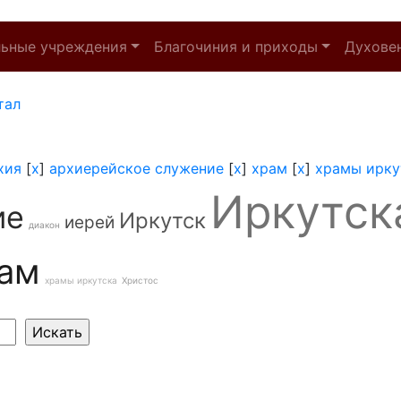
льные учреждения
Благочиния и приходы
Духове
тал
хия
[
x
]
архиерейское служение
[
x
]
храм
[
x
]
храмы ирку
Иркутск
ие
Иркутск
иерей
диакон
ам
храмы иркутска
Христос