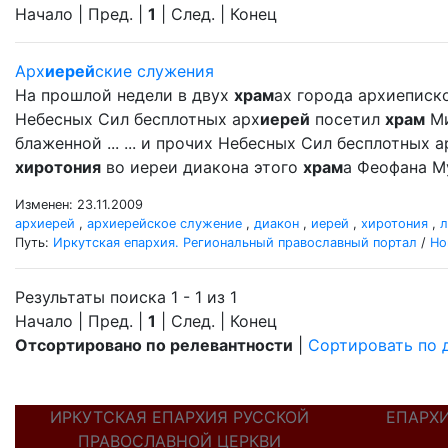
Начало | Пред. |
1
| След. | Конец
Арх
иерей
ские служения
На прошлой недели в двух
храм
ах города архиеписк
Небесных Сил бесплотных арх
иерей
посетил
храм
Ми
блаженной ... ... и прочих Небесных Сил бесплотных а
хиротония
во иереи диакона этого
храм
а Феофана М
Изменен: 23.11.2009
архиерей
,
архиерейское служение
,
диакон
,
иерей
,
хиротония
,
л
Путь:
Иркутская епархия. Региональный православный портал
/
Но
Результаты поиска 1 - 1 из 1
Начало | Пред. |
1
| След. | Конец
Отсортировано по релевантности
|
Сортировать по 
ИРКУТСКАЯ ЕПАРХИЯ РУССКОЙ
ЕПАРХ
ПРАВОСЛАВНОЙ ЦЕРКВИ