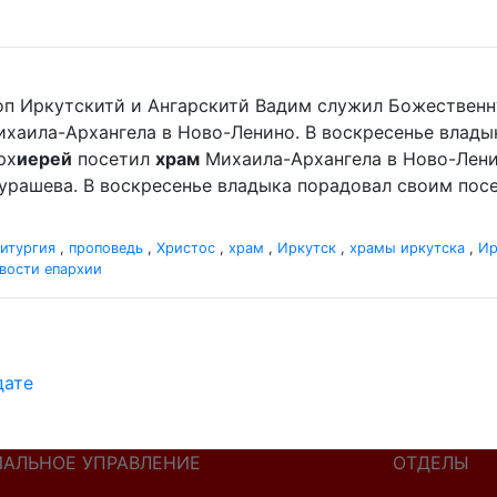
оп Иркутскитй и Ангарскитй Вадим служил Божественн
хаила-Архангела в Ново-Ленино. В воскресенье влад
рх
иерей
посетил
храм
Михаила-Архангела в Ново-Лени
урашева. В воскресенье владыка порадовал своим по
итургия
,
проповедь
,
Христос
,
храм
,
Иркутск
,
храмы иркутска
,
Ир
вости епархии
дате
ИАЛЬНОЕ УПРАВЛЕНИЕ
ОТДЕЛЫ