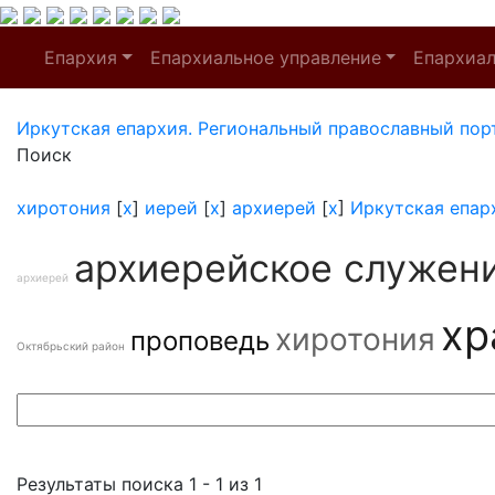
Епархия
Епархиальное управление
Епархиа
Иркутская епархия. Региональный православный пор
Поиск
хиротония
[
x
]
иерей
[
x
]
архиерей
[
x
]
Иркутская епар
архиерейское служен
архиерей
хр
хиротония
проповедь
Октябрьский район
Результаты поиска 1 - 1 из 1