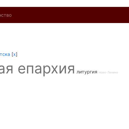
нство
тска
[
x
]
ая епархия
литургия
Ново-Ленино