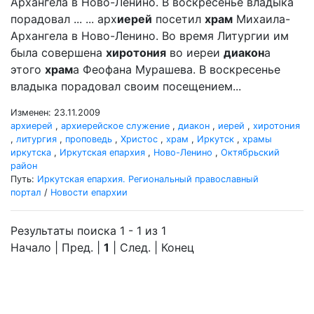
Архангела в Ново-Ленино. В воскресенье владыка
порадовал ... ... арх
иерей
посетил
храм
Михаила-
Архангела в Ново-Ленино. Во время Литургии им
была совершена
хиротония
во иереи
диакон
а
этого
храм
а Феофана Мурашева. В воскресенье
владыка порадовал своим посещением...
Изменен: 23.11.2009
архиерей
,
архиерейское служение
,
диакон
,
иерей
,
хиротония
,
литургия
,
проповедь
,
Христос
,
храм
,
Иркутск
,
храмы
иркутска
,
Иркутская епархия
,
Ново-Ленино
,
Октябрьский
район
Путь:
Иркутская епархия. Региональный православный
портал
/
Новости епархии
Результаты поиска 1 - 1 из 1
Начало | Пред. |
1
| След. | Конец