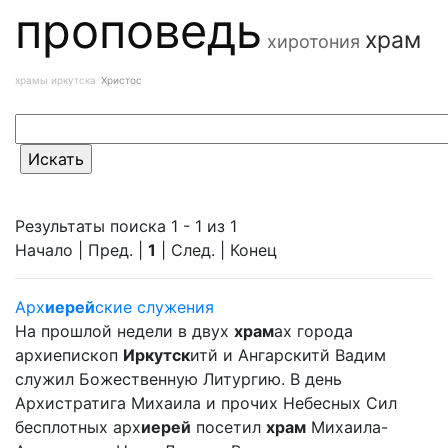
проповедь
храм
хиротония
храмы иркутска
Христос
Результаты поиска 1 - 1 из 1
Начало | Пред. |
1
| След. | Конец
Арх
иерей
ские служения
На прошлой недели в двух
храм
ах города
архиепископ
Иркутск
итй и Ангарскитй Вадим
служил Божественную Литургию. В день
Архистратига Михаила и прочих Небесных Сил
бесплотных арх
иерей
посетил
храм
Михаила-