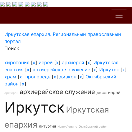
Иркутская епархия. Региональный православный
портал
Поиск
хиротония
[
x
]
иерей
[
x
]
архиерей
[
x
]
Иркутская
епархия
[
x
]
архиерейское служение
[
x
]
Иркутск
[
x
]
храм
[
x
]
проповедь
[
x
]
диакон
[
x
]
Октябрьский
район
[
x
]
архиерейское служение
иерей
архиерей
диакон
Иркутск
Иркутская
епархия
литургия
Ново-Ленино
Октябрьский район