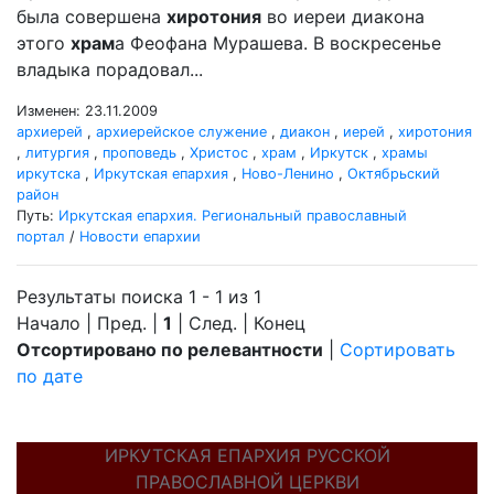
была совершена
хиротония
во иереи диакона
этого
храм
а Феофана Мурашева. В воскресенье
владыка порадовал...
Изменен: 23.11.2009
архиерей
,
архиерейское служение
,
диакон
,
иерей
,
хиротония
,
литургия
,
проповедь
,
Христос
,
храм
,
Иркутск
,
храмы
иркутска
,
Иркутская епархия
,
Ново-Ленино
,
Октябрьский
район
Путь:
Иркутская епархия. Региональный православный
портал
/
Новости епархии
Результаты поиска 1 - 1 из 1
Начало | Пред. |
1
| След. | Конец
Отсортировано по релевантности
|
Сортировать
по дате
ИРКУТСКАЯ ЕПАРХИЯ РУССКОЙ
ПРАВОСЛАВНОЙ ЦЕРКВИ