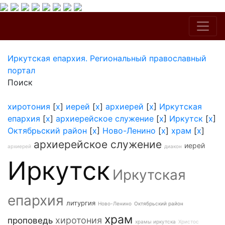
Иркутская епархия. Региональный православный
портал
Поиск
хиротония
[
x
]
иерей
[
x
]
архиерей
[
x
]
Иркутская
епархия
[
x
]
архиерейское служение
[
x
]
Иркутск
[
x
]
Октябрьский район
[
x
]
Ново-Ленино
[
x
]
храм
[
x
]
архиерейское служение
иерей
архиерей
диакон
Иркутск
Иркутская
епархия
литургия
Ново-Ленино
Октябрьский район
храм
хиротония
проповедь
храмы иркутска
Христос