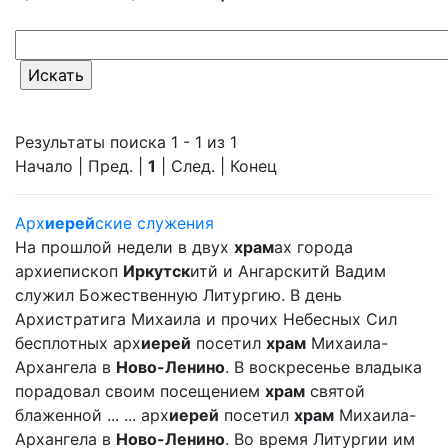
Результаты поиска 1 - 1 из 1
Начало | Пред. |
1
| След. | Конец
Арх
иерей
ские служения
На прошлой недели в двух
храм
ах города
архиепископ
Иркутск
итй и Ангарскитй Вадим
служил Божественную Литургию. В день
Архистратига Михаила и прочих Небесных Сил
бесплотных арх
иерей
посетил
храм
Михаила-
Архангела в
Ново-Ленино
. В воскресенье владыка
порадовал своим посещением
храм
святой
блаженной ... ... арх
иерей
посетил
храм
Михаила-
Архангела в
Ново-Ленино
. Во время Литургии им