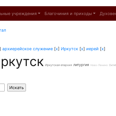
льные учреждения
Благочиния и приходы
Духове
тал
]
архиерейское служение
[
x
]
Иркутск
[
x
]
иерей
[
x
]
ркутск
литургия
Иркутская епархия
Ново-Ленино
Октя