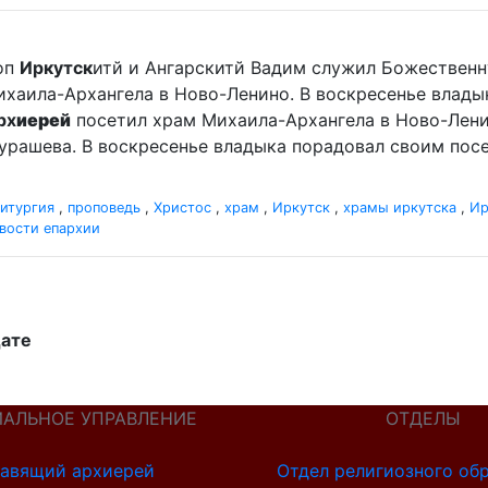
оп
Иркутск
итй и Ангарскитй Вадим служил Божественн
хаила-Архангела в Ново-Ленино. В воскресенье влад
рх
иерей
посетил храм Михаила-Архангела в Ново-Лени
рашева. В воскресенье владыка порадовал своим посе
итургия
,
проповедь
,
Христос
,
храм
,
Иркутск
,
храмы иркутска
,
Ир
вости епархии
дате
ИАЛЬНОЕ УПРАВЛЕНИЕ
ОТДЕЛЫ
авящий архиерей
Отдел религиозного об