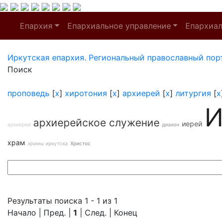
Епархия
Епархиальное управление
Епархиа
Иркутская епархия. Региональный православный пор
Поиск
проповедь
[
x
]
хиротония
[
x
]
архиерей
[
x
]
литургия
[
x
И
архиерейское служение
иерей
архиерей
диакон
храм
храмы иркутска
Христос
Результаты поиска 1 - 1 из 1
Начало | Пред. |
1
| След. | Конец