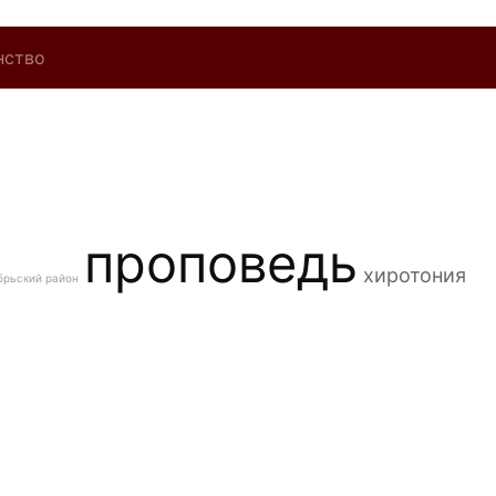
нство
проповедь
хиротония
брьский район