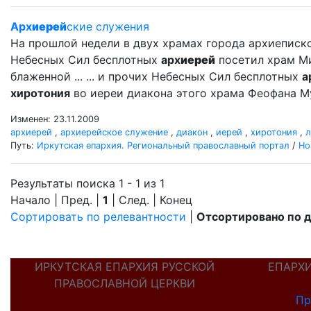
Арх
иерей
ские служения
На прошлой недели в двух храмах города архиеписк
Небесных Сил бесплотных
арх
иерей
посетил храм Ми
блаженной ... ... и прочих Небесных Сил бесплотных
а
хиротония
во иереи диакона этого храма Феофана Му
Изменен: 23.11.2009
архиерей
,
архиерейское служение
,
диакон
,
иерей
,
хиротония
,
л
Путь:
Иркутская епархия. Региональный православный портал
/
Но
Результаты поиска 1 - 1 из 1
Начало | Пред. |
1
| След. | Конец
Сортировать по релевантности
|
Отсортировано по 
ИРКУТСКАЯ ЕПАРХИЯ РУССКОЙ
ЕПАРХ
ПРАВОСЛАВНОЙ ЦЕРКВИ
Пр