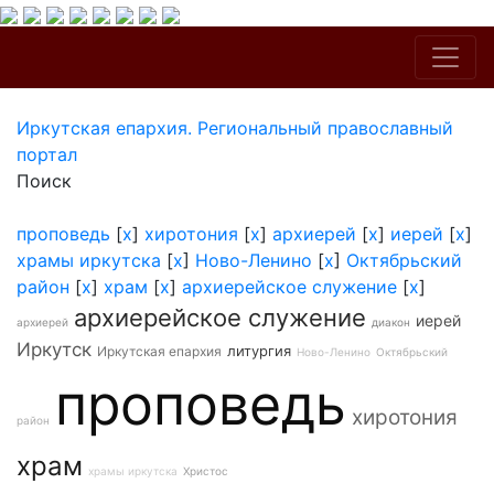
Иркутская епархия. Региональный православный
портал
Поиск
проповедь
[
x
]
хиротония
[
x
]
архиерей
[
x
]
иерей
[
x
]
храмы иркутска
[
x
]
Ново-Ленино
[
x
]
Октябрьский
район
[
x
]
храм
[
x
]
архиерейское служение
[
x
]
архиерейское служение
иерей
архиерей
диакон
Иркутск
литургия
Иркутская епархия
Ново-Ленино
Октябрьский
проповедь
хиротония
район
храм
храмы иркутска
Христос