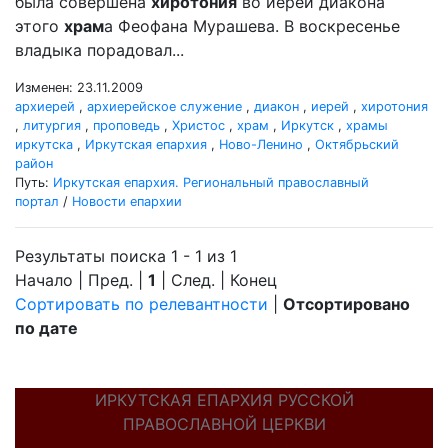
была совершена
хиротония
во иереи диакона
этого
храм
а Феофана Мурашева. В воскресенье
владыка порадовал...
Изменен: 23.11.2009
архиерей
,
архиерейское служение
,
диакон
,
иерей
,
хиротония
,
литургия
,
проповедь
,
Христос
,
храм
,
Иркутск
,
храмы
иркутска
,
Иркутская епархия
,
Ново-Ленино
,
Октябрьский
район
Путь:
Иркутская епархия. Региональный православный
портал
/
Новости епархии
Результаты поиска 1 - 1 из 1
Начало | Пред. |
1
| След. | Конец
Сортировать по релевантности
|
Отсортировано
по дате
ИРКУТСКАЯ ЕПАРХИЯ РУССКОЙ
ПРАВОСЛАВНОЙ ЦЕРКВИ