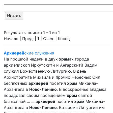
Результаты поиска 1 - 1 из 1
Начало | Пред. |
1
| След. | Конец
Арх
иерей
ские служения
На прошлой недели в двух
храм
ах города
архиепископ Иркутскитй и Ангарскитй Вадим
служил Божественную Литургию. В день
Архистратига Михаила и прочих Небесных Сил
бесплотных
арх
иерей
посетил
храм
Михаила-
Архангела в
Ново-Ленино
. В воскресенье владыка
порадовал своим посещением
храм
святой
блаженной ... ...
арх
иерей
посетил
храм
Михаила-
Архангела в
Ново-Ленино
. Во время Литургии им