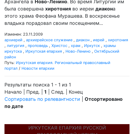
Архангела в
Ново-Ленино
. Во время Литургии им
была совершена
хиротония
во иереи
диакон
а
этого храма Феофана Мурашева. В воскресенье
владыка порадовал своим посещением...
Изменен: 23.11.2009
архиерей
,
архиерейское служение
,
диакон
,
иерей
,
хиротония
,
литургия
,
проповедь
,
Христос
,
храм
,
Иркутск
,
храмы
иркутска
,
Иркутская епархия
,
Ново-Ленино
,
Октябрьский
район
Путь:
Иркутская епархия. Региональный православный
портал
/
Новости епархии
Результаты поиска 1 - 1 из 1
Начало | Пред. |
1
| След. | Конец
Сортировать по релевантности
|
Отсортировано
по дате
ИРКУТСКАЯ ЕПАРХИЯ РУССКОЙ