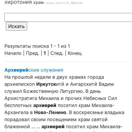
хиротония
храм
храмы иркутска
Христос
Результаты поиска 1 - 1 из 1
Начало | Пред. |
1
| След. | Конец
Арх
иерей
ские служения
На прошлой недели в двух храмах города
архиепископ
Иркутск
итй и Ангарскитй Вадим
служил Божественную Литургию. В день
Архистратига Михаила и прочих Небесных Сил
бесплотных
арх
иерей
посетил храм Михаила-
Архангела в
Ново-Ленино
. В воскресенье владыка
порадовал своим посещением храм святой
блаженной ... ...
арх
иерей
посетил храм Михаила-