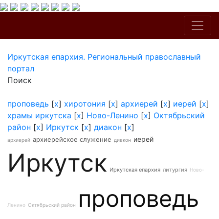
Иркутская епархия. Региональный православный
портал
Поиск
проповедь
[
x
]
хиротония
[
x
]
архиерей
[
x
]
иерей
[
x
]
храмы иркутска
[
x
]
Ново-Ленино
[
x
]
Октябрьский
район
[
x
]
Иркутск
[
x
]
диакон
[
x
]
иерей
архиерейское служение
архиерей
диакон
Иркутск
Иркутская епархия
литургия
Ново-
проповедь
Ленино
Октябрьский район