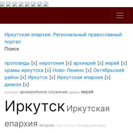
Иркутская епархия. Региональный православный
портал
Поиск
проповедь
[
x
]
хиротония
[
x
]
архиерей
[
x
]
иерей
[
x
]
храмы иркутска
[
x
]
Ново-Ленино
[
x
]
Октябрьский
район
[
x
]
Иркутск
[
x
]
Иркутская епархия
[
x
]
диакон
[
x
]
иерей
архиерейское служение
архиерей
диакон
Иркутск
Иркутская
епархия
литургия
Ново-Ленино
Октябрьский район