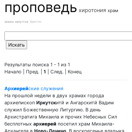
проповедь
хиротония
храм
храмы иркутска
Христос
Результаты поиска 1 - 1 из 1
Начало | Пред. |
1
| След. | Конец
Арх
иерей
ские служения
На прошлой недели в двух храмах города
архиепископ
Иркутск
итй и Ангарскитй Вадим
служил Божественную Литургию. В день
Архистратига Михаила и прочих Небесных Сил
бесплотных
арх
иерей
посетил храм Михаила-
Архангела в
Ново-Ленино
. В воскресенье владыка