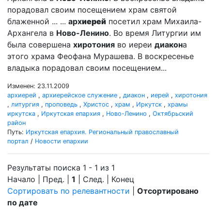
порадовал своим посещением храм святой
блаженной ... ...
арх
иерей
посетил храм Михаила-
Архангела в
Ново-Ленино
. Во время Литургии им
была совершена
хиротония
во иереи
диакон
а
этого храма Феофана Мурашева. В воскресенье
владыка порадовал своим посещением...
Изменен: 23.11.2009
архиерей
,
архиерейское служение
,
диакон
,
иерей
,
хиротония
,
литургия
,
проповедь
,
Христос
,
храм
,
Иркутск
,
храмы
иркутска
,
Иркутская епархия
,
Ново-Ленино
,
Октябрьский
район
Путь:
Иркутская епархия. Региональный православный
портал
/
Новости епархии
Результаты поиска 1 - 1 из 1
Начало | Пред. |
1
| След. | Конец
Сортировать по релевантности
|
Отсортировано
по дате