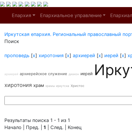
Епархия
Епархиальное управление
Епархиа
Иркутская епархия. Региональный православный пор
Поиск
проповедь
[
x
]
хиротония
[
x
]
архиерей
[
x
]
иерей
[
x
]
х
Ирку
иерей
архиерейское служение
архиерей
диакон
хиротония
храм
Христос
храмы иркутска
Результаты поиска 1 - 1 из 1
Начало | Пред. |
1
| След. | Конец