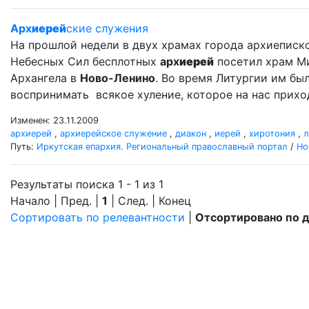
Арх
иерей
ские служения
На прошлой недели в двух храмах города архиеписк
Небесных Сил бесплотных
арх
иерей
посетил храм М
Архангела в
Ново-Ленино
. Во время Литургии им б
воспринимать всякое хуление, которое на нас прихо
Изменен: 23.11.2009
архиерей
,
архиерейское служение
,
диакон
,
иерей
,
хиротония
,
л
Путь:
Иркутская епархия. Региональный православный портал
/
Но
Результаты поиска 1 - 1 из 1
Начало | Пред. |
1
| След. | Конец
Сортировать по релевантности
|
Отсортировано по 