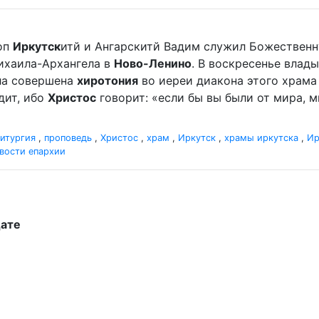
оп
Иркутск
итй и Ангарскитй Вадим служил Божественн
ихаила-Архангела в
Ново-Ленино
. В воскресенье влады
ыла совершена
хиротония
во иереи диакона этого храма 
дит, ибо
Христос
говорит: «если бы вы были от мира, ми
итургия
,
проповедь
,
Христос
,
храм
,
Иркутск
,
храмы иркутска
,
Ир
вости епархии
дате