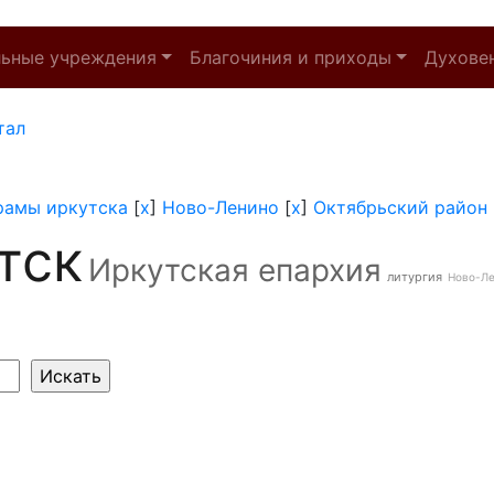
льные учреждения
Благочиния и приходы
Духове
тал
рамы иркутска
[
x
]
Ново-Ленино
[
x
]
Октябрьский район
тск
Иркутская епархия
литургия
Ново-Л