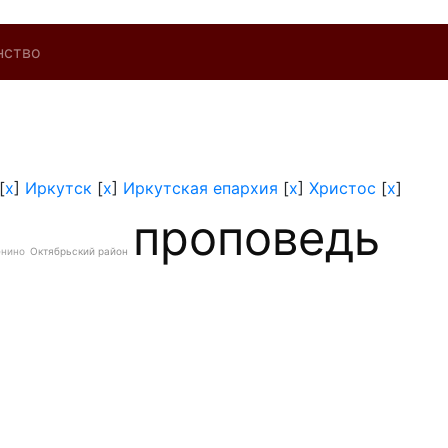
нство
[
x
]
Иркутск
[
x
]
Иркутская епархия
[
x
]
Христос
[
x
]
проповедь
енино
Октябрьский район