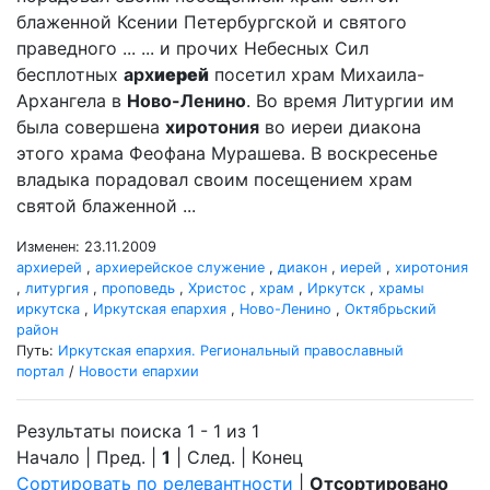
блаженной Ксении Петербургской и святого
праведного ... ... и прочих Небесных Сил
бесплотных
арх
иерей
посетил храм Михаила-
Архангела в
Ново-Ленино
. Во время Литургии им
была совершена
хиротония
во иереи диакона
этого храма Феофана Мурашева. В воскресенье
владыка порадовал своим посещением храм
святой блаженной ...
Изменен: 23.11.2009
архиерей
,
архиерейское служение
,
диакон
,
иерей
,
хиротония
,
литургия
,
проповедь
,
Христос
,
храм
,
Иркутск
,
храмы
иркутска
,
Иркутская епархия
,
Ново-Ленино
,
Октябрьский
район
Путь:
Иркутская епархия. Региональный православный
портал
/
Новости епархии
Результаты поиска 1 - 1 из 1
Начало | Пред. |
1
| След. | Конец
Сортировать по релевантности
|
Отсортировано