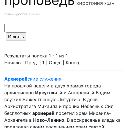
хиротония
храм
храмы иркутска
Христос
Результаты поиска 1 - 1 из 1
Начало | Пред. |
1
| След. | Конец
Арх
иерей
ские служения
На прошлой недели в двух храмах города
архиепископ
Иркутск
итй и Ангарскитй Вадим
служил Божественную Литургию. В день
Архистратига Михаила и прочих Небесных Сил
бесплотных
арх
иерей
посетил храм Михаила-
Архангела в
Ново-Ленино
. В воскресенье владыка
порадовал своим посещением храм святой