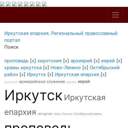
Иркутская епархия. Региональный православный
портал
Поиск
проповедь
[
x
]
хиротония
[
x
]
архиерей
[
x
]
иерей
[
x
]
храмы иркутска
[
x
]
Ново-Ленино
[
x
]
Октябрьский
район
[
x
]
Иркутск
[
x
]
Иркутская епархия
[
x
]
иерей
архиерейское служение
архиерей
диакон
Иркутск
Иркутская
епархия
литургия
Ново-Ленино
Октябрьский район
проповедь