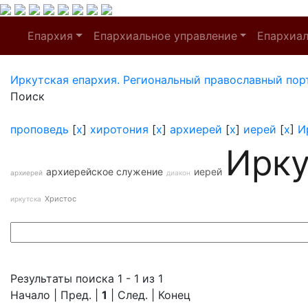
Епархия
Епархиальное управление
Епархиа
Иркутская епархия. Региональный православный пор
Поиск
проповедь
[
x
]
хиротония
[
x
]
архиерей
[
x
]
иерей
[
x
]
И
Ирку
архиерейское служение
иерей
архиерей
диакон
Христос
иркутска
Результаты поиска 1 - 1 из 1
Начало | Пред. |
1
| След. | Конец