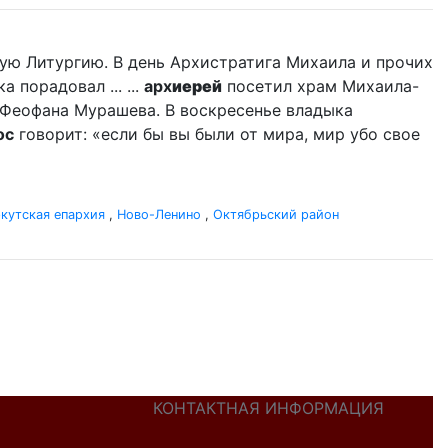
ую Литургию. В день Архистратига Михаила и прочих
порадовал ... ...
арх
иерей
посетил храм Михаила-
 Феофана Мурашева. В воскресенье владыка
ос
говорит: «если бы вы были от мира, мир убо свое
кутская епархия
,
Ново-Ленино
,
Октябрьский район
КОНТАКТНАЯ ИНФОРМАЦИЯ