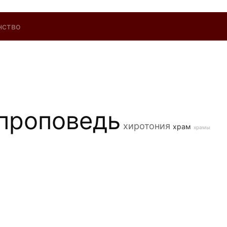
нство
проповедь
хиротония
храм
храмы