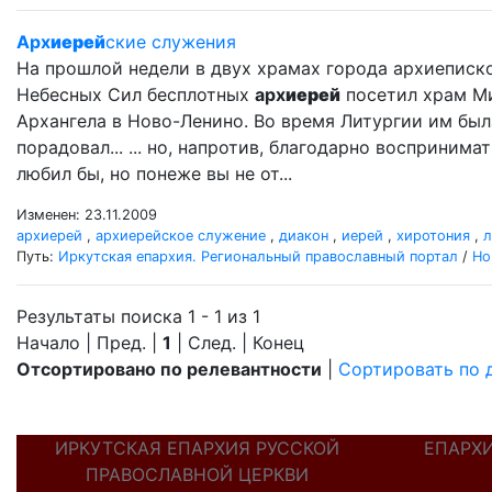
Арх
иерей
ские служения
На прошлой недели в двух храмах города архиеписк
Небесных Сил бесплотных
арх
иерей
посетил храм Мих
Архангела в Ново-Ленино. Во время Литургии им бы
порадовал... ... но, напротив, благодарно восприним
любил бы, но понеже вы не от...
Изменен: 23.11.2009
архиерей
,
архиерейское служение
,
диакон
,
иерей
,
хиротония
,
л
Путь:
Иркутская епархия. Региональный православный портал
/
Но
Результаты поиска 1 - 1 из 1
Начало | Пред. |
1
| След. | Конец
Отсортировано по релевантности
|
Сортировать по 
ИРКУТСКАЯ ЕПАРХИЯ РУССКОЙ
ЕПАРХ
ПРАВОСЛАВНОЙ ЦЕРКВИ