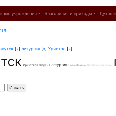
льные учреждения
Благочиния и приходы
Духове
тал
ркутск
[
x
]
литургия
[
x
]
Христос
[
x
]
тск
литургия
Иркутская епархия
Ново-Ленино
Октябрьский район