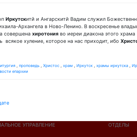
оп
Иркутск
итй и Ангарскитй Вадим служил Божественн
аила-Архангела в Ново-Ленино. В воскресенье владыка 
ла совершена
хиротония
во иереи диакона этого храма
ать всякое хуление, которое на нас приходит, ибо
Христ
итургия
,
проповедь
,
Христос
,
храм
,
Иркутск
,
храмы иркутска
,
Ир
вости епархии
дате
ИАЛЬНОЕ УПРАВЛЕНИЕ
ОТДЕЛЫ