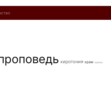
нство
проповедь
хиротония
храм
храмы