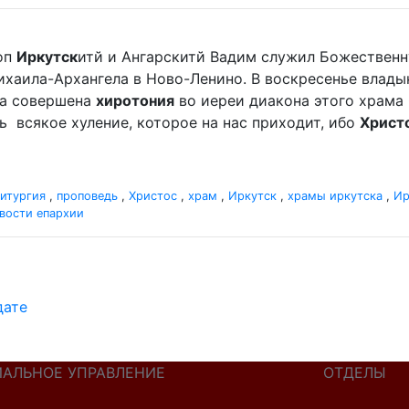
оп
Иркутск
итй и Ангарскитй Вадим служил Божественн
аила-Архангела в Ново-Ленино. В воскресенье владыка 
ла совершена
хиротония
во иереи диакона этого храма
ать всякое хуление, которое на нас приходит, ибо
Христ
итургия
,
проповедь
,
Христос
,
храм
,
Иркутск
,
храмы иркутска
,
Ир
вости епархии
дате
ИАЛЬНОЕ УПРАВЛЕНИЕ
ОТДЕЛЫ