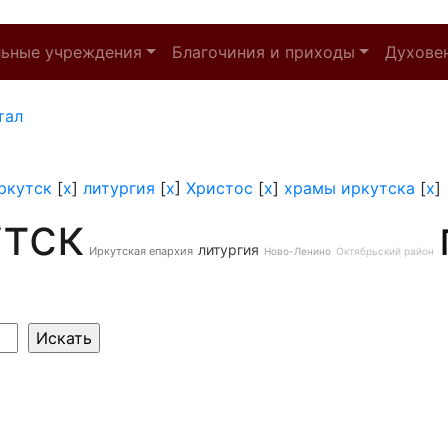
льные учреждения
Благочиния и приходы
Духове
тал
ркутск
[
x
]
литургия
[
x
]
Христос
[
x
]
храмы иркутска
[
x
]
тск
литургия
Иркутская епархия
Ново-Ленино
Октябрьский район