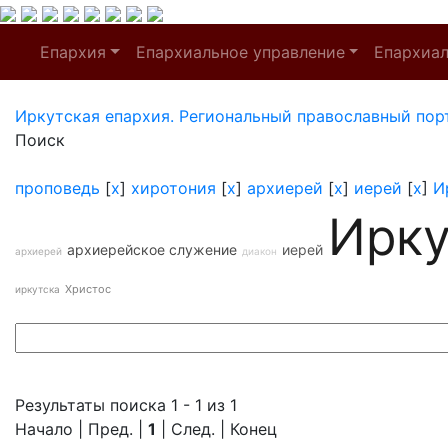
Епархия
Епархиальное управление
Епархиа
Иркутская епархия. Региональный православный пор
Поиск
проповедь
[
x
]
хиротония
[
x
]
архиерей
[
x
]
иерей
[
x
]
И
Ирку
архиерейское служение
иерей
архиерей
диакон
Христос
иркутска
Результаты поиска 1 - 1 из 1
Начало | Пред. |
1
| След. | Конец