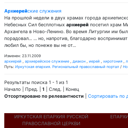
Арх
иерей
ские служения
На прошлой недели в двух храмах города архиеписк
Небесных Сил бесплотных
арх
иерей
посетил храм Мих
Архангела в Ново-Ленино. Во время Литургии им бы
порадовал... ... но, напротив, благодарно восприним
любил бы, но понеже вы не от...
Изменен: 23.11.2009
архиерей
,
архиерейское служение
,
диакон
,
иерей
,
хиротония
,
л
Путь:
Иркутская епархия. Региональный православный портал
/
Но
Результаты поиска 1 - 1 из 1
Начало | Пред. |
1
| След. | Конец
Отсортировано по релевантности
|
Сортировать по 
ИРКУТСКАЯ ЕПАРХИЯ РУССКОЙ
ЕПАРХ
ПРАВОСЛАВНОЙ ЦЕРКВИ