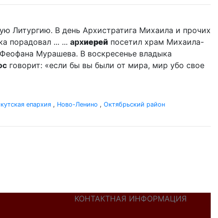
ую Литургию. В день Архистратига Михаила и прочих
порадовал ... ...
арх
иерей
посетил храм Михаила-
 Феофана Мурашева. В воскресенье владыка
ос
говорит: «если бы вы были от мира, мир убо свое
кутская епархия
,
Ново-Ленино
,
Октябрьский район
КОНТАКТНАЯ ИНФОРМАЦИЯ