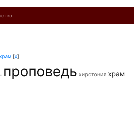
нство
храм
[
x
]
проповедь
храм
хиротония
он