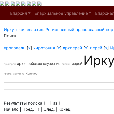
Епархия
Епархиальное управление
Епархиа
Иркутская епархия. Региональный православный пор
Поиск
проповедь
[
x
]
хиротония
[
x
]
архиерей
[
x
]
иерей
[
x
]
И
Ирку
архиерейское служение
иерей
архиерей
диакон
Христос
храмы иркутска
Результаты поиска 1 - 1 из 1
Начало | Пред. |
1
| След. | Конец