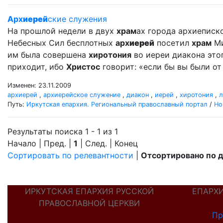
Арх
иерей
ские служения
На прошлой недели в двух
храм
ах города архиеписк
Небесных Сил бесплотных
арх
иерей
посетил
храм
Ми
им была совершена
хиротония
во иереи диакона это
приходит, ибо
Христос
говорит: «если бы вы были от 
Изменен: 23.11.2009
архиерей
,
архиерейское служение
,
диакон
,
иерей
,
хиротония
,
л
Путь:
Иркутская епархия. Региональный православный портал
/
Но
Результаты поиска 1 - 1 из 1
Начало | Пред. |
1
| След. | Конец
Сортировать по релевантности
|
Отсортировано по 
ИРКУТСКАЯ ЕПАРХИЯ РУССКОЙ
ЕПАРХ
ПРАВОСЛАВНОЙ ЦЕРКВИ
Пр