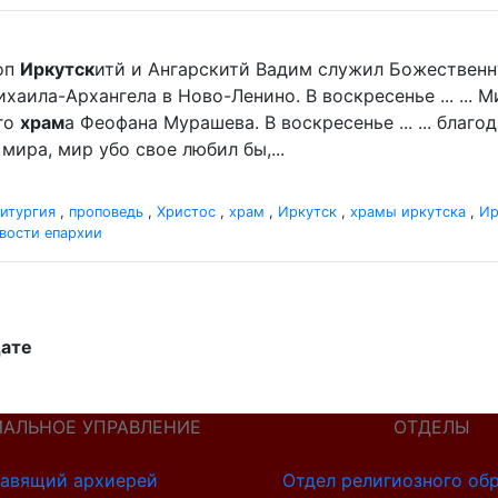
оп
Иркутск
итй и Ангарскитй Вадим служил Божественн
хаила-Архангела в Ново-Ленино. В воскресенье ... ...
го
храм
а Феофана Мурашева. В воскресенье ... ... благ
мира, мир убо свое любил бы,...
итургия
,
проповедь
,
Христос
,
храм
,
Иркутск
,
храмы иркутска
,
Ир
вости епархии
дате
ИАЛЬНОЕ УПРАВЛЕНИЕ
ОТДЕЛЫ
авящий архиерей
Отдел религиозного об