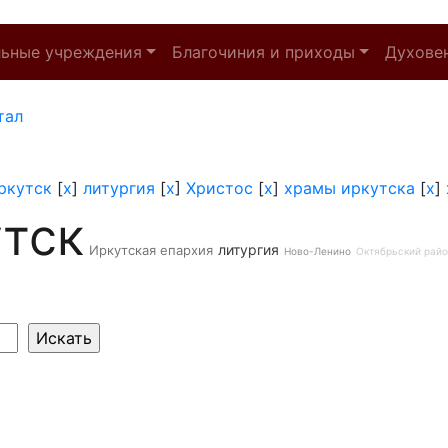
льные учреждения
Благочиния и приходы
Духове
тал
ркутск
[
x
]
литургия
[
x
]
Христос
[
x
]
храмы иркутска
[
x
]
тск
литургия
Иркутская епархия
Ново-Ленино
Октябрьский рай