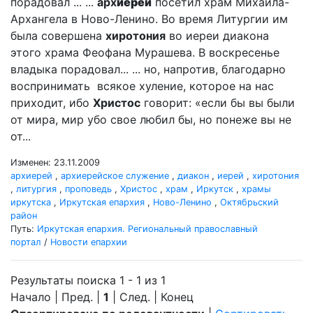
порадовал ... ...
арх
иерей
посетил храм Михаила-
Архангела в Ново-Ленино. Во время Литургии им
была совершена
хиротония
во иереи диакона
этого храма Феофана Мурашева. В воскресенье
владыка порадовал... ... но, напротив, благодарно
воспринимать всякое хуление, которое на нас
приходит, ибо
Христос
говорит: «если бы вы были
от мира, мир убо свое любил бы, но понеже вы не
от...
Изменен: 23.11.2009
архиерей
,
архиерейское служение
,
диакон
,
иерей
,
хиротония
,
литургия
,
проповедь
,
Христос
,
храм
,
Иркутск
,
храмы
иркутска
,
Иркутская епархия
,
Ново-Ленино
,
Октябрьский
район
Путь:
Иркутская епархия. Региональный православный
портал
/
Новости епархии
Результаты поиска 1 - 1 из 1
Начало | Пред. |
1
| След. | Конец