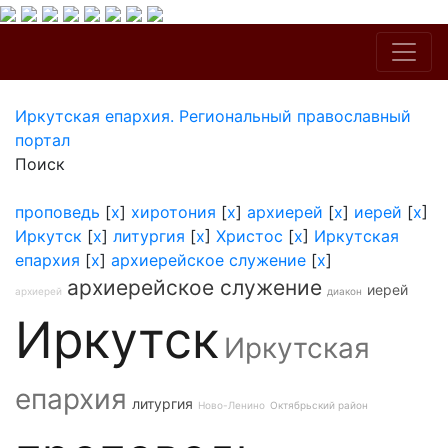
Иркутская епархия. Региональный православный
портал
Поиск
проповедь
[
x
]
хиротония
[
x
]
архиерей
[
x
]
иерей
[
x
]
Иркутск
[
x
]
литургия
[
x
]
Христос
[
x
]
Иркутская
епархия
[
x
]
архиерейское служение
[
x
]
архиерейское служение
иерей
архиерей
диакон
Иркутск
Иркутская
епархия
литургия
Ново-Ленино
Октябрьский район