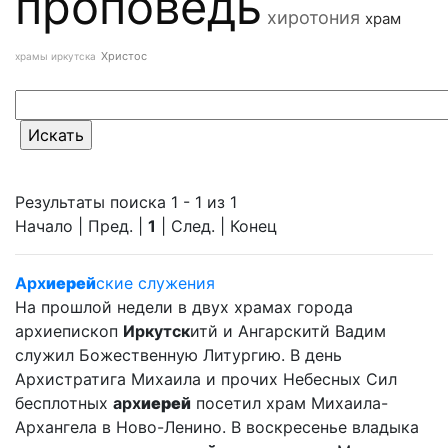
проповедь
хиротония
храм
Христос
храмы иркутска
Результаты поиска 1 - 1 из 1
Начало | Пред. |
1
| След. | Конец
Арх
иерей
ские служения
На прошлой недели в двух храмах города
архиепископ
Иркутск
итй и Ангарскитй Вадим
служил Божественную Литургию. В день
Архистратига Михаила и прочих Небесных Сил
бесплотных
арх
иерей
посетил храм Михаила-
Архангела в Ново-Ленино. В воскресенье владыка