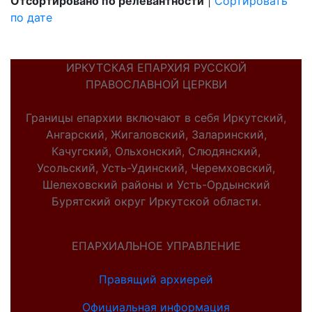
Отсортировано по релевантности
|
Сортировать
по дате
ИРКУТСКАЯ ЕПАРХИЯ РУССКОЙ
ПРАВОСЛАВНОЙ ЦЕРКВИ
Границы епархии включают в себя Иркутский,
Ангарский, Жигаловский, Заларинский,
Качугский, Ольхонский, Слюдянский,
Усольский, Усть-Удинский, Черемховский,
Шелеховский районы и Усть-Ордынский
Бурятский округ Иркутской области.
ЕПАРХИАЛЬНОЕ УПРАВЛЕНИЕ
Правящий архиерей
Официальная информация