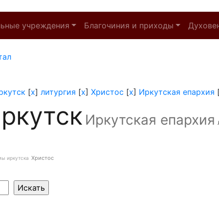
льные учреждения
Благочиния и приходы
Духове
тал
ркутск
[
x
]
литургия
[
x
]
Христос
[
x
]
Иркутская епархия
ркутск
Иркутская епархия
Христос
мы иркутска