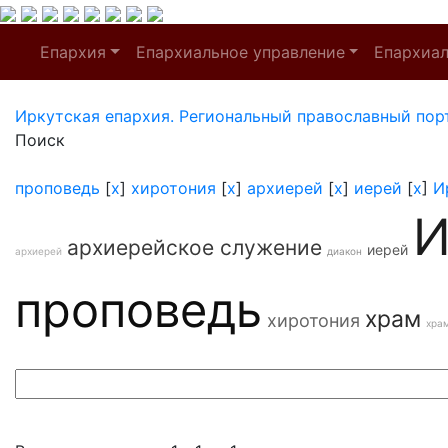
Епархия
Епархиальное управление
Епархиа
Иркутская епархия. Региональный православный пор
Поиск
проповедь
[
x
]
хиротония
[
x
]
архиерей
[
x
]
иерей
[
x
]
И
И
архиерейское служение
иерей
архиерей
диакон
проповедь
храм
хиротония
хра