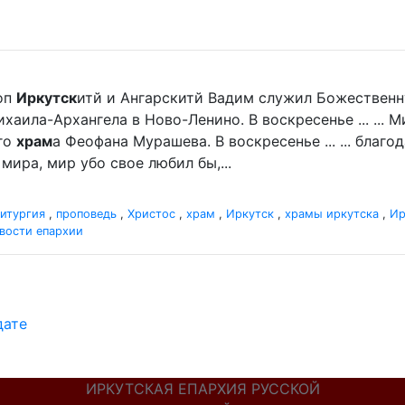
оп
Иркутск
итй и Ангарскитй Вадим служил Божественн
хаила-Архангела в Ново-Ленино. В воскресенье ... ...
го
храм
а Феофана Мурашева. В воскресенье ... ... благ
мира, мир убо свое любил бы,...
итургия
,
проповедь
,
Христос
,
храм
,
Иркутск
,
храмы иркутска
,
Ир
вости епархии
дате
ИРКУТСКАЯ ЕПАРХИЯ РУССКОЙ