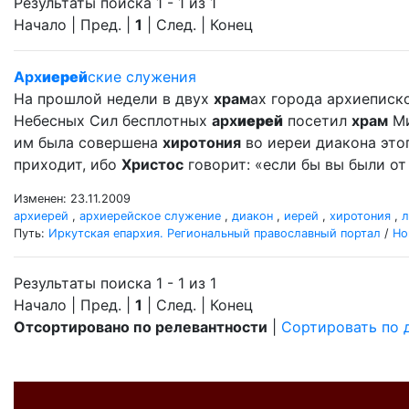
Результаты поиска 1 - 1 из 1
Начало | Пред. |
1
| След. | Конец
Арх
иерей
ские служения
На прошлой недели в двух
храм
ах города архиеписк
Небесных Сил бесплотных
арх
иерей
посетил
храм
Ми
им была совершена
хиротония
во иереи диакона это
приходит, ибо
Христос
говорит: «если бы вы были от 
Изменен: 23.11.2009
архиерей
,
архиерейское служение
,
диакон
,
иерей
,
хиротония
,
л
Путь:
Иркутская епархия. Региональный православный портал
/
Но
Результаты поиска 1 - 1 из 1
Начало | Пред. |
1
| След. | Конец
Отсортировано по релевантности
|
Сортировать по 