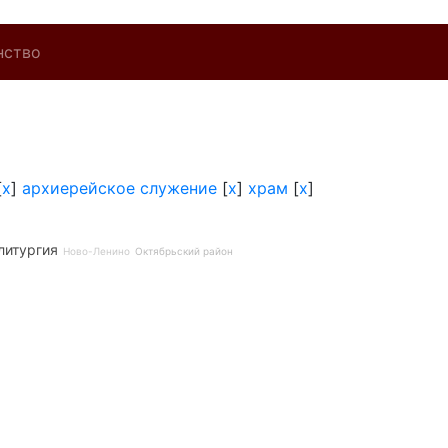
нство
[
x
]
архиерейское служение
[
x
]
храм
[
x
]
литургия
Ново-Ленино
Октябрьский район