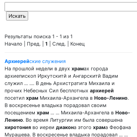
Результаты поиска 1 - 1 из 1
Начало | Пред. |
1
| След. | Конец
Архиерей
ские служения
На прошлой недели в двух
храм
ах города
архиепископ Иркутскитй и Ангарскитй Вадим
служил ... .... В день Архистратига Михаила и
прочих Небесных Сил бесплотных
архиерей
посетил
храм
Михаила-Архангела в
Ново-Ленино
.
В воскресенье владыка порадовал своим
посещением
храм
... ... Михаила-Архангела в
Ново-
Ленино
. Во время Литургии им была совершена
хиротония
во иереи
диакон
а этого
храм
а Феофана
Мурашева. В воскресенье владыка порадовал ... ...