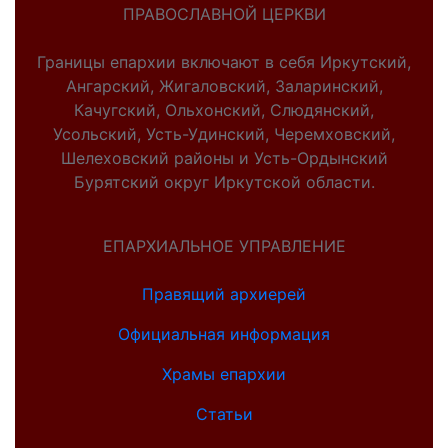
ПРАВОСЛАВНОЙ ЦЕРКВИ
Границы епархии включают в себя Иркутский,
Ангарский, Жигаловский, Заларинский,
Качугский, Ольхонский, Слюдянский,
Усольский, Усть-Удинский, Черемховский,
Шелеховский районы и Усть-Ордынский
Бурятский округ Иркутской области.
ЕПАРХИАЛЬНОЕ УПРАВЛЕНИЕ
Правящий архиерей
Официальная информация
Храмы епархии
Статьи