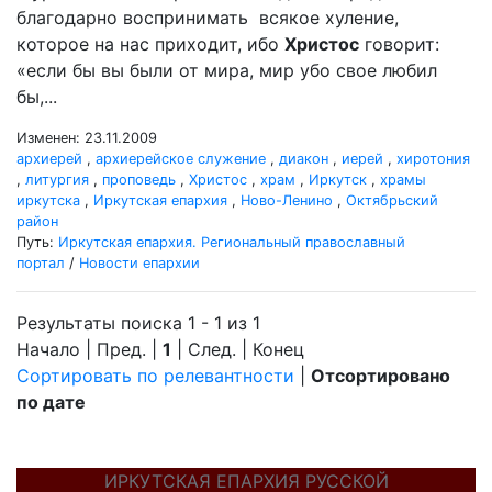
благодарно воспринимать всякое хуление,
которое на нас приходит, ибо
Христос
говорит:
«если бы вы были от мира, мир убо свое любил
бы,...
Изменен: 23.11.2009
архиерей
,
архиерейское служение
,
диакон
,
иерей
,
хиротония
,
литургия
,
проповедь
,
Христос
,
храм
,
Иркутск
,
храмы
иркутска
,
Иркутская епархия
,
Ново-Ленино
,
Октябрьский
район
Путь:
Иркутская епархия. Региональный православный
портал
/
Новости епархии
Результаты поиска 1 - 1 из 1
Начало | Пред. |
1
| След. | Конец
Сортировать по релевантности
|
Отсортировано
по дате
ИРКУТСКАЯ ЕПАРХИЯ РУССКОЙ