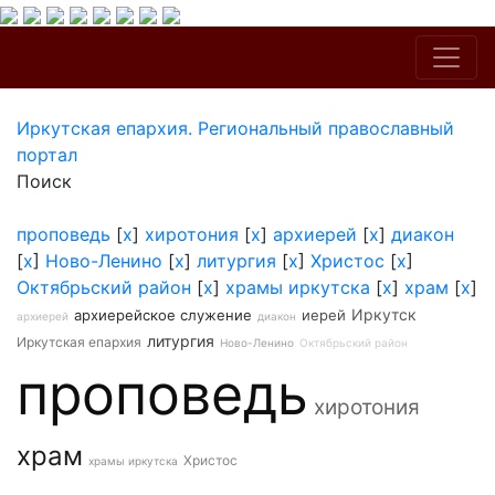
Иркутская епархия. Региональный православный
портал
Поиск
проповедь
[
x
]
хиротония
[
x
]
архиерей
[
x
]
диакон
[
x
]
Ново-Ленино
[
x
]
литургия
[
x
]
Христос
[
x
]
Октябрьский район
[
x
]
храмы иркутска
[
x
]
храм
[
x
]
Иркутск
архиерейское служение
иерей
архиерей
диакон
литургия
Иркутская епархия
Ново-Ленино
Октябрьский район
проповедь
хиротония
храм
Христос
храмы иркутска