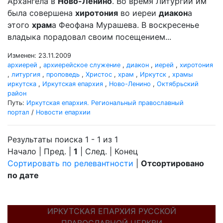
Архангела в
Ново-Ленино
. Во время Литургии им
была совершена
хиротония
во иереи
диакон
а
этого
храм
а Феофана Мурашева. В воскресенье
владыка порадовал своим посещением...
Изменен: 23.11.2009
архиерей
,
архиерейское служение
,
диакон
,
иерей
,
хиротония
,
литургия
,
проповедь
,
Христос
,
храм
,
Иркутск
,
храмы
иркутска
,
Иркутская епархия
,
Ново-Ленино
,
Октябрьский
район
Путь:
Иркутская епархия. Региональный православный
портал
/
Новости епархии
Результаты поиска 1 - 1 из 1
Начало | Пред. |
1
| След. | Конец
Сортировать по релевантности
|
Отсортировано
по дате
ИРКУТСКАЯ ЕПАРХИЯ РУССКОЙ