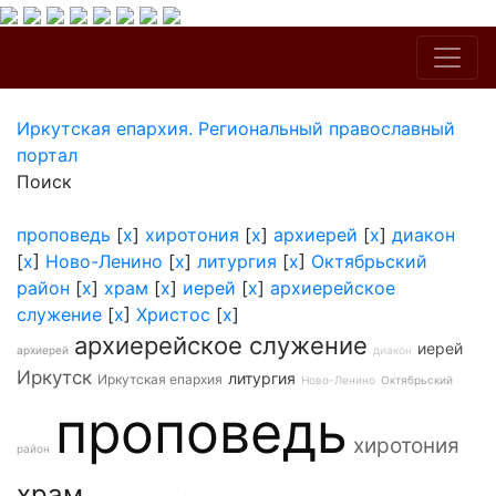
Иркутская епархия. Региональный православный
портал
Поиск
проповедь
[
x
]
хиротония
[
x
]
архиерей
[
x
]
диакон
[
x
]
Ново-Ленино
[
x
]
литургия
[
x
]
Октябрьский
район
[
x
]
храм
[
x
]
иерей
[
x
]
архиерейское
служение
[
x
]
Христос
[
x
]
архиерейское служение
иерей
архиерей
диакон
Иркутск
литургия
Иркутская епархия
Ново-Ленино
Октябрьский
проповедь
хиротония
район
храм