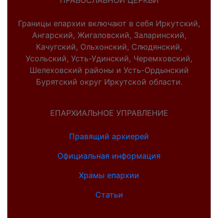
ПРАВОСЛАВНОЙ ЦЕРКВИ
Границы епархии включают в себя Иркутский,
Ангарский, Жигаловский, Заларинский,
Качугский, Ольхонский, Слюдянский,
Усольский, Усть-Удинский, Черемховский,
Шелеховский районы и Усть-Ордынский
Бурятский округ Иркутской области.
ЕПАРХИАЛЬНОЕ УПРАВЛЕНИЕ
Правящий архиерей
Официальная информация
Храмы епархии
Статьи