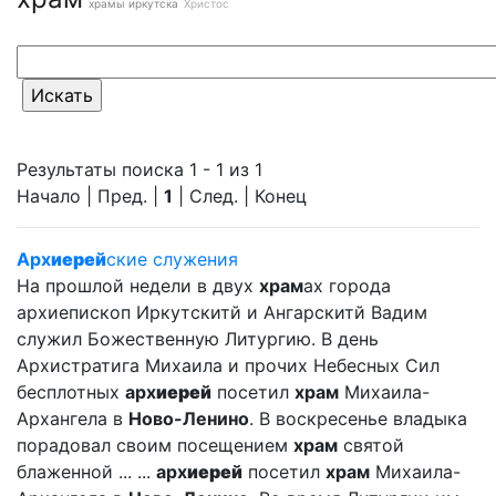
храмы иркутска
Христос
Результаты поиска 1 - 1 из 1
Начало | Пред. |
1
| След. | Конец
Арх
иерей
ские служения
На прошлой недели в двух
храм
ах города
архиепископ Иркутскитй и Ангарскитй Вадим
служил Божественную Литургию. В день
Архистратига Михаила и прочих Небесных Сил
бесплотных
арх
иерей
посетил
храм
Михаила-
Архангела в
Ново-Ленино
. В воскресенье владыка
порадовал своим посещением
храм
святой
блаженной ... ...
арх
иерей
посетил
храм
Михаила-