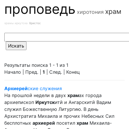
проповедь
храм
хиротония
храмы иркутска
Христос
Результаты поиска 1 - 1 из 1
Начало | Пред. |
1
| След. | Конец
Архиерей
ские служения
На прошлой недели в двух
храм
ах города
архиепископ
Иркутск
итй и Ангарскитй Вадим
служил Божественную Литургию. В день
Архистратига Михаила и прочих Небесных Сил
бесплотных
архиерей
посетил
храм
Михаила-