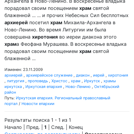
Архангела в Ново-Ленино. В воскресенье владыка
порадовал своим посещением
храм
святой
блаженной ... ... и прочих Небесных Сил бесплотных
архиерей
посетил
храм
Михаила-Архангела в
Ново-Ленино. Во время Литургии им была
совершена
хиротония
во иереи диакона этого
храм
а Феофана Мурашева. В воскресенье владыка
порадовал своим посещением
храм
святой
блаженной ...
Изменен: 23.11.2009
архиерей
,
архиерейское служение
,
диакон
,
иерей
,
хиротония
,
литургия
,
проповедь
,
Христос
,
храм
,
Иркутск
,
храмы
иркутска
,
Иркутская епархия
,
Ново-Ленино
,
Октябрьский
район
Путь:
Иркутская епархия. Региональный православный
портал
/
Новости епархии
Результаты поиска 1 - 1 из 1
Начало | Пред. |
1
| След. | Конец