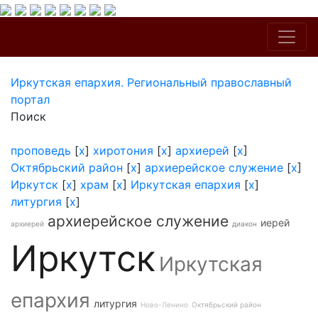
Иркутская епархия. Региональный православный
портал
Поиск
проповедь
[
x
]
хиротония
[
x
]
архиерей
[
x
]
Октябрьский район
[
x
]
архиерейское служение
[
x
]
Иркутск
[
x
]
храм
[
x
]
Иркутская епархия
[
x
]
литургия
[
x
]
архиерейское служение
иерей
архиерей
диакон
Иркутск
Иркутская
епархия
литургия
Ново-Ленино
Октябрьский район