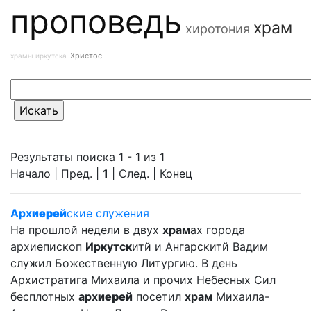
проповедь
храм
хиротония
Христос
храмы иркутска
Результаты поиска 1 - 1 из 1
Начало | Пред. |
1
| След. | Конец
Арх
иерей
ские служения
На прошлой недели в двух
храм
ах города
архиепископ
Иркутск
итй и Ангарскитй Вадим
служил Божественную Литургию. В день
Архистратига Михаила и прочих Небесных Сил
бесплотных
арх
иерей
посетил
храм
Михаила-