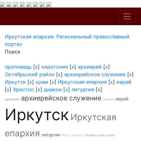
Иркутская епархия. Региональный православный
портал
Поиск
проповедь
[
x
]
хиротония
[
x
]
архиерей
[
x
]
Октябрьский район
[
x
]
архиерейское служение
[
x
]
Иркутск
[
x
]
храм
[
x
]
Иркутская епархия
[
x
]
иерей
[
x
]
Христос
[
x
]
диакон
[
x
]
литургия
[
x
]
архиерейское служение
иерей
архиерей
диакон
Иркутск
Иркутская
епархия
литургия
Ново-Ленино
Октябрьский район