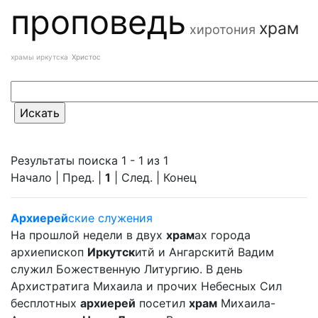
проповедь
храм
хиротония
храмы иркутска
Христос
Результаты поиска 1 - 1 из 1
Начало | Пред. |
1
| След. | Конец
Архиерей
ские служения
На прошлой недели в двух
храм
ах города
архиепископ
Иркутск
итй и Ангарскитй Вадим
служил Божественную Литургию. В день
Архистратига Михаила и прочих Небесных Сил
бесплотных
архиерей
посетил
храм
Михаила-