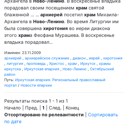
Архангела в
Ново-Ленино
. В воскресенье владыка
порадовал своим посещением
храм
святой
блаженной ... ...
архиерей
посетил
храм
Михаила-
Архангела в
Ново-Ленино
. Во время Литургии им
была совершена
хиротония
во иереи диакона
этого
храм
а Феофана Мурашева. В воскресенье
владыка порадовал...
Изменен: 23.11.2009
архиерей
,
архиерейское служение
,
диакон
,
иерей
,
хиротония
,
литургия
,
проповедь
,
Христос
,
храм
,
Иркутск
,
храмы
иркутска
,
Иркутская епархия
,
Ново-Ленино
,
Октябрьский
район
Путь:
Иркутская епархия. Региональный православный
портал
/
Новости епархии
Результаты поиска 1 - 1 из 1
Начало | Пред. |
1
| След. | Конец
Отсортировано по релевантности
|
Сортировать
по дате