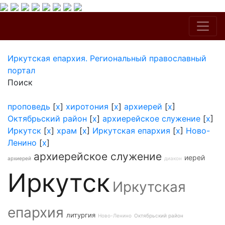
Иркутская епархия. Региональный православный
портал
Поиск
проповедь
[
x
]
хиротония
[
x
]
архиерей
[
x
]
Октябрьский район
[
x
]
архиерейское служение
[
x
]
Иркутск
[
x
]
храм
[
x
]
Иркутская епархия
[
x
]
Ново-
Ленино
[
x
]
архиерейское служение
иерей
архиерей
диакон
Иркутск
Иркутская
епархия
литургия
Ново-Ленино
Октябрьский район