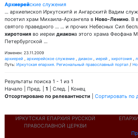
Арх
иерей
ские служения
... архиепископ Иркутскитй и Ангарскитй Вадим сл
посетил храм Михаила-Архангела в
Ново-Ленино
. В
святого праведного ... ... и прочих Небесных Сил бе
хиротония
во иереи
диакон
а этого храма Феофана М
Петербургской ...
Изменен: 23.11.2009
архиерей
,
архиерейское служение
,
диакон
,
иерей
,
хиротония
,
л
Путь:
Иркутская епархия. Региональный православный портал
/
Но
Результаты поиска 1 - 1 из 1
Начало | Пред. |
1
| След. | Конец
Отсортировано по релевантности
|
Сортировать по 
ИРКУТСКАЯ ЕПАРХИЯ РУССКОЙ
ЕПАРХ
ПРАВОСЛАВНОЙ ЦЕРКВИ
Пр