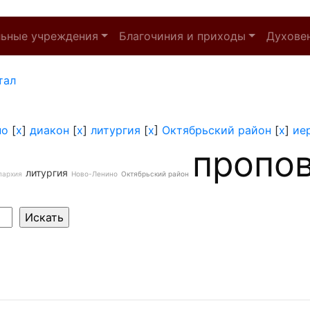
льные учреждения
Благочиния и приходы
Духове
тал
но
[
x
]
диакон
[
x
]
литургия
[
x
]
Октябрьский район
[
x
]
ие
пропо
литургия
пархия
Ново-Ленино
Октябрьский район