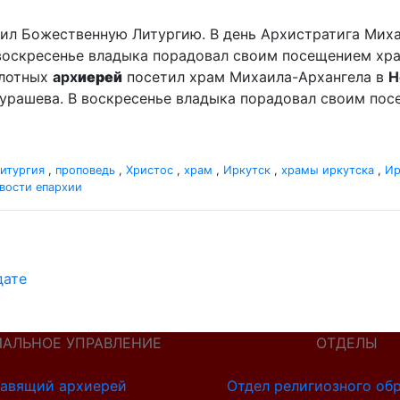
ужил Божественную Литургию. В день Архистратига Мих
 воскресенье владыка порадовал своим посещением хр
сплотных
арх
иерей
посетил храм Михаила-Архангела в
Н
урашева. В воскресенье владыка порадовал своим по
итургия
,
проповедь
,
Христос
,
храм
,
Иркутск
,
храмы иркутска
,
Ир
вости епархии
дате
ИАЛЬНОЕ УПРАВЛЕНИЕ
ОТДЕЛЫ
авящий архиерей
Отдел религиозного об