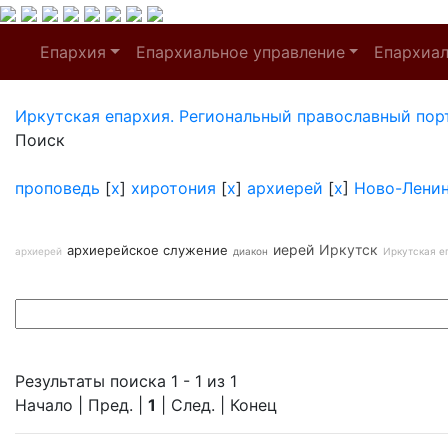
Епархия
Епархиальное управление
Епархиа
Иркутская епархия. Региональный православный пор
Поиск
проповедь
[
x
]
хиротония
[
x
]
архиерей
[
x
]
Ново-Лени
иерей
Иркутск
архиерейское служение
архиерей
диакон
Иркутская е
Результаты поиска 1 - 1 из 1
Начало | Пред. |
1
| След. | Конец