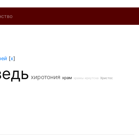
нство
рей
[
x
]
ведь
хиротония
храм
храмы иркутска
Христос