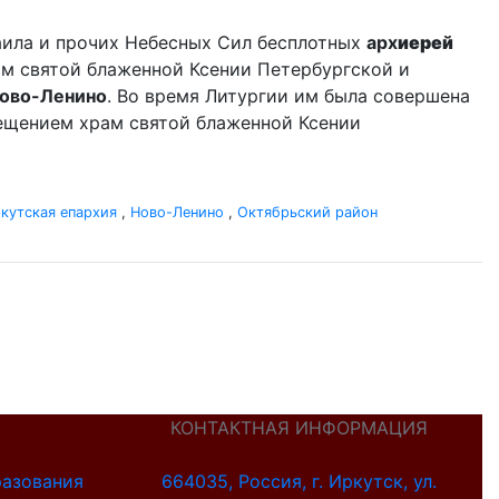
аила и прочих Небесных Сил бесплотных
арх
иерей
ам святой блаженной Ксении Петербургской и
ово-Ленино
. Во время Литургии им была совершена
сещением храм святой блаженной Ксении
кутская епархия
,
Ново-Ленино
,
Октябрьский район
КОНТАКТНАЯ ИНФОРМАЦИЯ
разования
664035, Россия, г. Иркутск, ул.