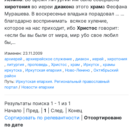
хиротония
во иереи
диакон
а этого
храм
а Феофана
Мурашева. В воскресенье владыка порадовал ... ...
благодарно воспринимать всякое хуление,
которое на нас приходит, ибо
Христос
говорит:
«если бы вы были от мира, мир убо свое любил
бы,...
Изменен: 23.11.2009
архиерей
,
архиерейское служение
,
диакон
,
иерей
,
хиротония
,
литургия
,
проповедь
,
Христос
,
храм
,
Иркутск
,
храмы
иркутска
,
Иркутская епархия
,
Ново-Ленино
,
Октябрьский
район
Путь:
Иркутская епархия. Региональный православный
портал
/
Новости епархии
Результаты поиска 1 - 1 из 1
Начало | Пред. |
1
| След. | Конец
Сортировать по релевантности
|
Отсортировано
по дате