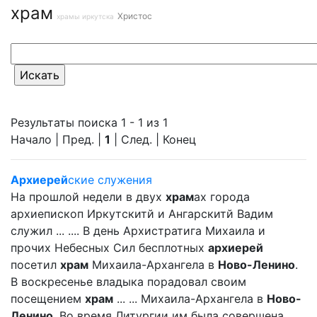
храм
Христос
храмы иркутска
Результаты поиска 1 - 1 из 1
Начало | Пред. |
1
| След. | Конец
Архиерей
ские служения
На прошлой недели в двух
храм
ах города
архиепископ Иркутскитй и Ангарскитй Вадим
служил ... .... В день Архистратига Михаила и
прочих Небесных Сил бесплотных
архиерей
посетил
храм
Михаила-Архангела в
Ново-Ленино
.
В воскресенье владыка порадовал своим
посещением
храм
... ... Михаила-Архангела в
Ново-
Ленино
. Во время Литургии им была совершена