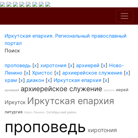
Иркутская епархия. Региональный православный
портал
Поиск
проповедь
[
x
]
хиротония
[
x
]
архиерей
[
x
]
Ново-
Ленино
[
x
]
Христос
[
x
]
архиерейское служение
[
x
]
храм
[
x
]
диакон
[
x
]
Иркутская епархия
[
x
]
архиерейское служение
иерей
архиерей
диакон
Иркутская епархия
Иркутск
литургия
Ново-Ленино
Октябрьский район
проповедь
хиротония