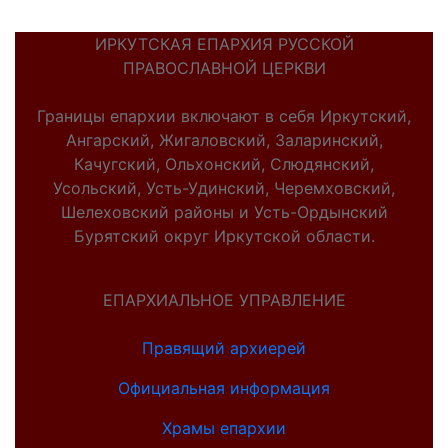
ИРКУТСКАЯ ЕПАРХИЯ РУССКОЙ
ПРАВОСЛАВНОЙ ЦЕРКВИ
Границы епархии включают в себя Иркутский,
Ангарский, Жигаловский, Заларинский,
Качугский, Ольхонский, Слюдянский,
Усольский, Усть-Удинский, Черемховский,
Шелеховский районы и Усть-Ордынский
Бурятский округ Иркутской области.
ЕПАРХИАЛЬНОЕ УПРАВЛЕНИЕ
Правящий архиерей
Официальная информация
Храмы епархии