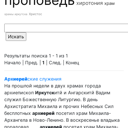
хиротония
храм
Христос
храмы иркутска
Результаты поиска 1 - 1 из 1
Начало | Пред. |
1
| След. | Конец
Арх
иерей
ские служения
На прошлой недели в двух храмах города
архиепископ
Иркутск
итй и Ангарскитй Вадим
служил Божественную Литургию. В день
Архистратига Михаила и прочих Небесных Сил
бесплотных
арх
иерей
посетил храм Михаила-
Архангела в Ново-Ленино. В воскресенье владыка
порадовал ... ...
арх
иерей
посетил храм Михаила-