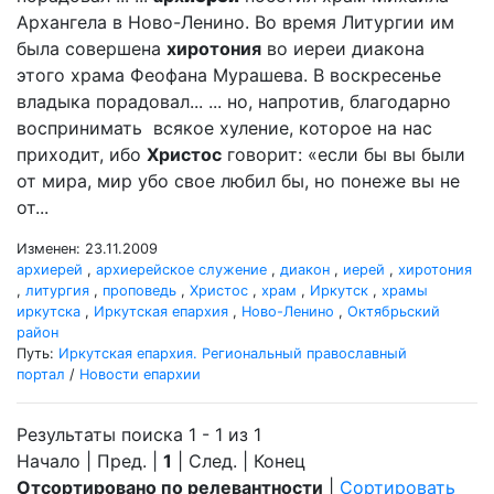
Архангела в Ново-Ленино. Во время Литургии им
была совершена
хиротония
во иереи диакона
этого храма Феофана Мурашева. В воскресенье
владыка порадовал... ... но, напротив, благодарно
воспринимать всякое хуление, которое на нас
приходит, ибо
Христос
говорит: «если бы вы были
от мира, мир убо свое любил бы, но понеже вы не
от...
Изменен: 23.11.2009
архиерей
,
архиерейское служение
,
диакон
,
иерей
,
хиротония
,
литургия
,
проповедь
,
Христос
,
храм
,
Иркутск
,
храмы
иркутска
,
Иркутская епархия
,
Ново-Ленино
,
Октябрьский
район
Путь:
Иркутская епархия. Региональный православный
портал
/
Новости епархии
Результаты поиска 1 - 1 из 1
Начало | Пред. |
1
| След. | Конец
Отсортировано по релевантности
|
Сортировать