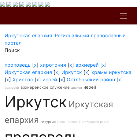
Иркутская епархия. Региональный православный
портал
Поиск
проповедь
[
x
]
хиротония
[
x
]
архиерей
[
x
]
Иркутская епархия
[
x
]
Иркутск
[
x
]
храмы иркутска
[
x
]
Христос
[
x
]
иерей
[
x
]
Октябрьский район
[
x
]
иерей
архиерейское служение
архиерей
диакон
Иркутск
Иркутская
епархия
литургия
Ново-Ленино
Октябрьский район
проповедь