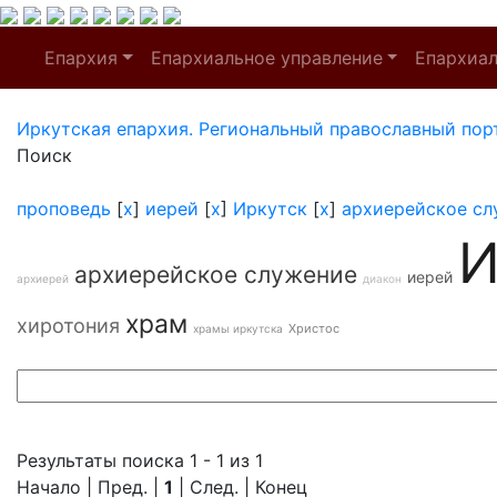
Епархия
Епархиальное управление
Епархиа
Иркутская епархия. Региональный православный пор
Поиск
проповедь
[
x
]
иерей
[
x
]
Иркутск
[
x
]
архиерейское сл
И
архиерейское служение
иерей
архиерей
диакон
храм
хиротония
Христос
храмы иркутска
Результаты поиска 1 - 1 из 1
Начало | Пред. |
1
| След. | Конец