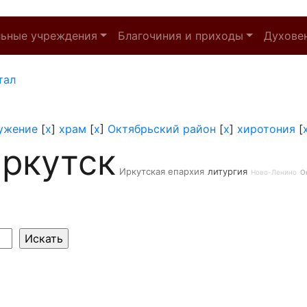
льные учреждения
Благочиния и приходы
Духове
тал
ужение
[
x
]
храм
[
x
]
Октябрьский район
[
x
]
хиротония
[
ркутск
Иркутская епархия
литургия
Ново-Ленино
О