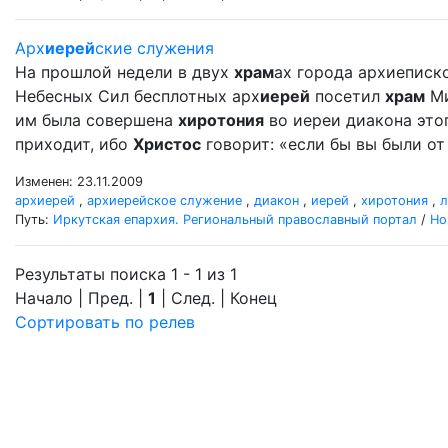
Арх
иерей
ские служения
На прошлой недели в двух
храм
ах города архиеписк
Небесных Сил бесплотных арх
иерей
посетил
храм
Ми
им была совершена
хиротония
во иереи диакона это
приходит, ибо
Христос
говорит: «если бы вы были от 
Изменен: 23.11.2009
архиерей
,
архиерейское служение
,
диакон
,
иерей
,
хиротония
,
л
Путь:
Иркутская епархия. Региональный православный портал
/
Но
Результаты поиска 1 - 1 из 1
Начало | Пред. |
1
| След. | Конец
Сортировать по релев