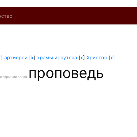
нство
x
]
архиерей
[
x
]
храмы иркутска
[
x
]
Христос
[
x
]
проповедь
ктябрьский район