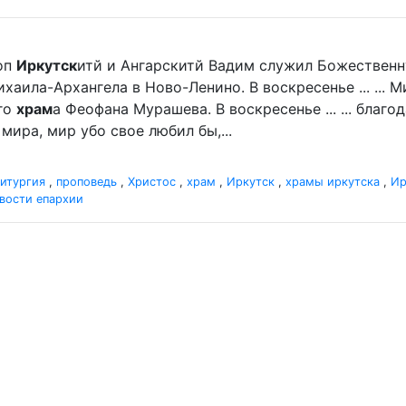
оп
Иркутск
итй и Ангарскитй Вадим служил Божественн
хаила-Архангела в Ново-Ленино. В воскресенье ... ...
го
храм
а Феофана Мурашева. В воскресенье ... ... благ
мира, мир убо свое любил бы,...
итургия
,
проповедь
,
Христос
,
храм
,
Иркутск
,
храмы иркутска
,
Ир
вости епархии