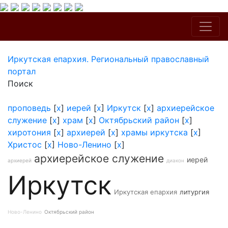
Иркутская епархия. Региональный православный
портал
Поиск
проповедь
[
x
]
иерей
[
x
]
Иркутск
[
x
]
архиерейское
служение
[
x
]
храм
[
x
]
Октябрьский район
[
x
]
хиротония
[
x
]
архиерей
[
x
]
храмы иркутска
[
x
]
Христос
[
x
]
Ново-Ленино
[
x
]
архиерейское служение
иерей
архиерей
диакон
Иркутск
Иркутская епархия
литургия
Ново-Ленино
Октябрьский район