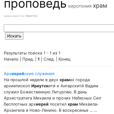
проповедь
храм
хиротония
Христос
храмы иркутска
Результаты поиска 1 - 1 из 1
Начало | Пред. |
1
| След. | Конец
Арх
иерей
ские служения
На прошлой недели в двух
храм
ах города
архиепископ
Иркутск
итй и Ангарскитй Вадим
служил Божественную Литургию. В день
Архистратига Михаила и прочих Небесных Сил
бесплотных арх
иерей
посетил
храм
Михаила-
Архангела в Ново-Ленино. В воскресенье ... ...