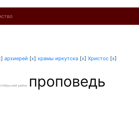
нство
x
]
архиерей
[
x
]
храмы иркутска
[
x
]
Христос
[
x
]
проповедь
ктябрьский район