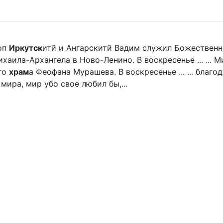
оп
Иркутск
итй и Ангарскитй Вадим служил Божественн
хаила-Архангела в Ново-Ленино. В воскресенье ... ...
го
храм
а Феофана Мурашева. В воскресенье ... ... благ
мира, мир убо свое любил бы,...