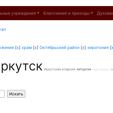
льные учреждения
Благочиния и приходы
Духове
тал
ужение
[
x
]
храм
[
x
]
Октябрьский район
[
x
]
хиротония
[
ркутск
Иркутская епархия
литургия
Ново-Ленино
О