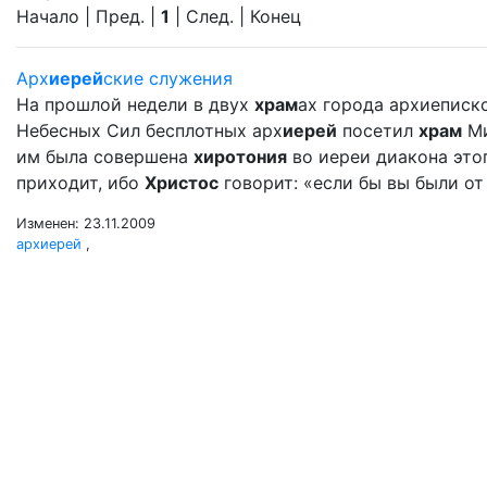
Начало | Пред. |
1
| След. | Конец
Арх
иерей
ские служения
На прошлой недели в двух
храм
ах города архиеписк
Небесных Сил бесплотных арх
иерей
посетил
храм
Ми
им была совершена
хиротония
во иереи диакона это
приходит, ибо
Христос
говорит: «если бы вы были от 
Изменен: 23.11.2009
архиерей
,