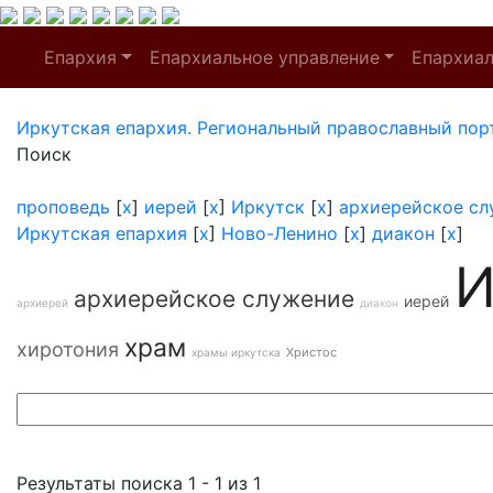
Епархия
Епархиальное управление
Епархиа
Иркутская епархия. Региональный православный пор
Поиск
проповедь
[
x
]
иерей
[
x
]
Иркутск
[
x
]
архиерейское сл
Иркутская епархия
[
x
]
Ново-Ленино
[
x
]
диакон
[
x
]
И
архиерейское служение
иерей
архиерей
диакон
храм
хиротония
Христос
храмы иркутска
Результаты поиска 1 - 1 из 1