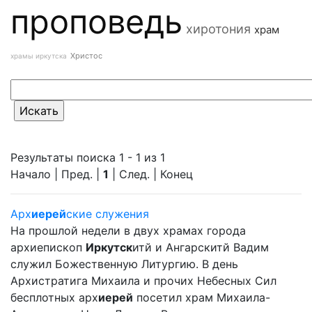
проповедь
хиротония
храм
Христос
храмы иркутска
Результаты поиска 1 - 1 из 1
Начало | Пред. |
1
| След. | Конец
Арх
иерей
ские служения
На прошлой недели в двух храмах города
архиепископ
Иркутск
итй и Ангарскитй Вадим
служил Божественную Литургию. В день
Архистратига Михаила и прочих Небесных Сил
бесплотных арх
иерей
посетил храм Михаила-