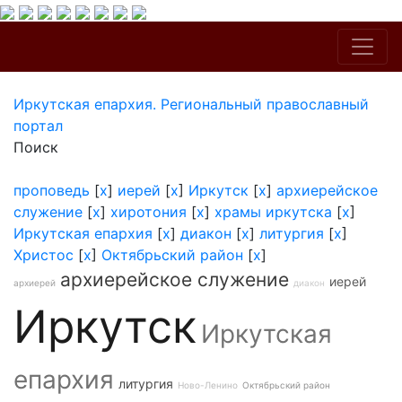
Иркутская епархия. Региональный православный
портал
Поиск
проповедь
[
x
]
иерей
[
x
]
Иркутск
[
x
]
архиерейское
служение
[
x
]
хиротония
[
x
]
храмы иркутска
[
x
]
Иркутская епархия
[
x
]
диакон
[
x
]
литургия
[
x
]
Христос
[
x
]
Октябрьский район
[
x
]
архиерейское служение
иерей
архиерей
диакон
Иркутск
Иркутская
епархия
литургия
Ново-Ленино
Октябрьский район