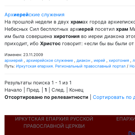
Арх
иерей
ские служения
На прошлой недели в двух
храм
ах города архиеписк
Небесных Сил бесплотных арх
иерей
посетил
храм
Ми
им была совершена
хиротония
во иереи диакона это
приходит, ибо
Христос
говорит: «если бы вы были от 
Изменен: 23.11.2009
архиерей
,
архиерейское служение
,
диакон
,
иерей
,
хиротония
,
л
Путь:
Иркутская епархия. Региональный православный портал
/
Но
Результаты поиска 1 - 1 из 1
Начало | Пред. |
1
| След. | Конец
Отсортировано по релевантности
|
Сортировать по 
ИРКУТСКАЯ ЕПАРХИЯ РУССКОЙ
ЕПАРХ
ПРАВОСЛАВНОЙ ЦЕРКВИ
Пр