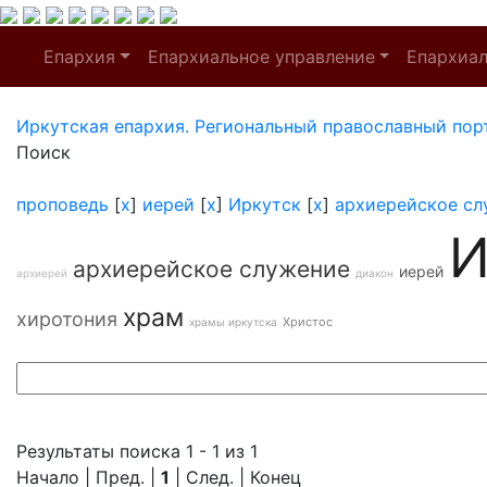
Епархия
Епархиальное управление
Епархиа
Иркутская епархия. Региональный православный пор
Поиск
проповедь
[
x
]
иерей
[
x
]
Иркутск
[
x
]
архиерейское сл
И
архиерейское служение
иерей
архиерей
диакон
храм
хиротония
Христос
храмы иркутска
Результаты поиска 1 - 1 из 1
Начало | Пред. |
1
| След. | Конец