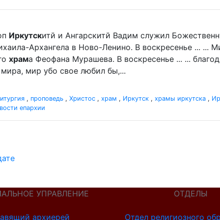
оп
Иркутск
итй и Ангарскитй Вадим служил Божественн
хаила-Архангела в Ново-Ленино. В воскресенье ... ...
го
храм
а Феофана Мурашева. В воскресенье ... ... благ
мира, мир убо свое любил бы,...
итургия
,
проповедь
,
Христос
,
храм
,
Иркутск
,
храмы иркутска
,
Ир
вости епархии
дате
ИАЛЬНОЕ УПРАВЛЕНИЕ
ОТДЕЛЫ
авящий архиерей
Отдел религиозного об