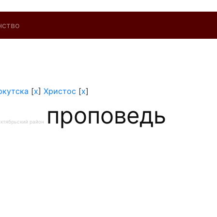
нство
ркутска
[
x
]
Христос
[
x
]
проповедь
ктябрьский район