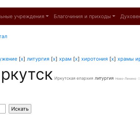
льные учреждения
Благочиния и приходы
Духове
тал
ужение
[
x
]
литургия
[
x
]
храм
[
x
]
хиротония
[
x
]
храмы и
ркутск
литургия
Иркутская епархия
Ново-Ленино
О