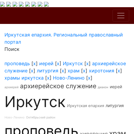
Иркутская епархия. Региональный православный
портал
Поиск
проповедь
[
x
]
иерей
[
x
]
Иркутск
[
x
]
архиерейское
служение
[
x
]
литургия
[
x
]
храм
[
x
]
хиротония
[
x
]
храмы иркутска
[
x
]
Ново-Ленино
[
x
]
архиерейское служение
иерей
архиерей
диакон
Иркутск
литургия
Иркутская епархия
Ново-Ленино
Октябрьский район
проповедь
храм
хиротония