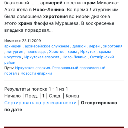
блаженной ... ... арх
иерей
посетил
храм
Михаила-
Архангела в
Ново-Ленино
. Во время Литургии им
была совершена
хиротония
во иереи диакона
этого
храм
а Феофана Мурашева. В воскресенье
владыка порадовал...
Изменен: 23.11.2009
архиерей
,
архиерейское служение
,
диакон
,
иерей
,
хиротония
,
литургия
,
проповедь
,
Христос
,
храм
,
Иркутск
,
храмы
иркутска
,
Иркутская епархия
,
Ново-Ленино
,
Октябрьский
район
Путь:
Иркутская епархия. Региональный православный
портал
/
Новости епархии
Результаты поиска 1 - 1 из 1
Начало | Пред. |
1
| След. | Конец
Сортировать по релевантности
|
Отсортировано
по дате