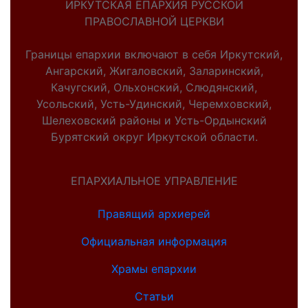
ИРКУТСКАЯ ЕПАРХИЯ РУССКОЙ
ПРАВОСЛАВНОЙ ЦЕРКВИ
Границы епархии включают в себя Иркутский,
Ангарский, Жигаловский, Заларинский,
Качугский, Ольхонский, Слюдянский,
Усольский, Усть-Удинский, Черемховский,
Шелеховский районы и Усть-Ордынский
Бурятский округ Иркутской области.
ЕПАРХИАЛЬНОЕ УПРАВЛЕНИЕ
Правящий архиерей
Официальная информация
Храмы епархии
Статьи