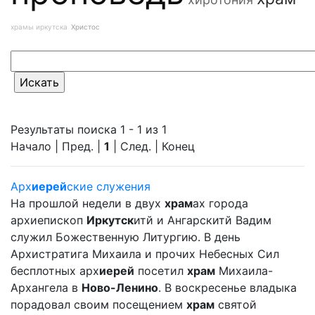
храмы иркутска
Христос
Результаты поиска 1 - 1 из 1
Начало | Пред. |
1
| След. | Конец
Арх
иерей
ские служения
На прошлой недели в двух
храм
ах города
архиепископ
Иркутск
итй и Ангарскитй Вадим
служил Божественную Литургию. В день
Архистратига Михаила и прочих Небесных Сил
бесплотных арх
иерей
посетил
храм
Михаила-
Архангела в
Ново-Ленино
. В воскресенье владыка
порадовал своим посещением
храм
святой