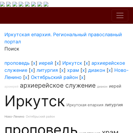
Иркутская епархия. Региональный православный
портал
Поиск
проповедь
[
x
]
иерей
[
x
]
Иркутск
[
x
]
архиерейское
служение
[
x
]
литургия
[
x
]
храм
[
x
]
диакон
[
x
]
Ново-
Ленино
[
x
]
Октябрьский район
[
x
]
архиерейское служение
иерей
архиерей
диакон
Иркутск
литургия
Иркутская епархия
Ново-Ленино
Октябрьский район
проповедь
храм