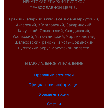
ИРКУТСКАЯ ЕПАРХИЯ РУССКОЙ
ПРАВОСЛАВНОЙ ЦЕРКВИ
Границы епархии включают в себя Иркутский,
Ангарский, Жигаловский, Заларинский,
Качугский, Ольхонский, Слюдянский,
Усольский, Усть-Удинский, Черемховский,
Шелеховский районы и Усть-Ордынский
Бурятский округ Иркутской области.
ЕПАРХИАЛЬНОЕ УПРАВЛЕНИЕ
Правящий архиерей
Официальная информация
Храмы епархии
Статьи