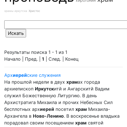
хиротония
храмы иркутска
Христос
Результаты поиска 1 - 1 из 1
Начало | Пред. |
1
| След. | Конец
Арх
иерей
ские служения
На прошлой недели в двух
храм
ах города
архиепископ
Иркутск
итй и Ангарскитй Вадим
служил Божественную Литургию. В день
Архистратига Михаила и прочих Небесных Сил
бесплотных арх
иерей
посетил
храм
Михаила-
Архангела в
Ново-Ленино
. В воскресенье владыка
порадовал своим посещением
храм
святой