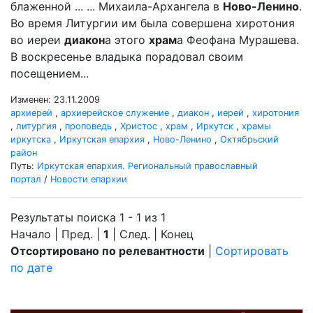
блаженной ... ... Михаила-Архангела в
Ново-Ленино
.
Во время Литургии им была совершена хиротония
во иереи
диакон
а этого
храм
а Феофана Мурашева.
В воскресенье владыка порадовал своим
посещением...
Изменен: 23.11.2009
архиерей
,
архиерейское служение
,
диакон
,
иерей
,
хиротония
,
литургия
,
проповедь
,
Христос
,
храм
,
Иркутск
,
храмы
иркутска
,
Иркутская епархия
,
Ново-Ленино
,
Октябрьский
район
Путь:
Иркутская епархия. Региональный православный
портал
/
Новости епархии
Результаты поиска 1 - 1 из 1
Начало | Пред. |
1
| След. | Конец
Отсортировано по релевантности
|
Сортировать
по дате