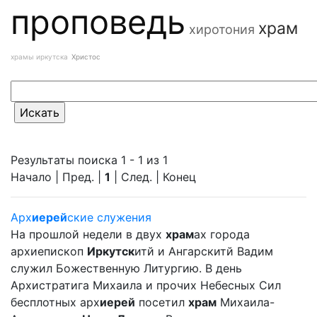
проповедь
храм
хиротония
храмы иркутска
Христос
Результаты поиска 1 - 1 из 1
Начало | Пред. |
1
| След. | Конец
Арх
иерей
ские служения
На прошлой недели в двух
храм
ах города
архиепископ
Иркутск
итй и Ангарскитй Вадим
служил Божественную Литургию. В день
Архистратига Михаила и прочих Небесных Сил
бесплотных арх
иерей
посетил
храм
Михаила-