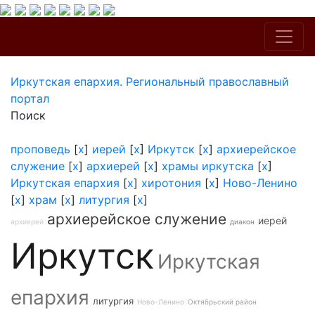
Иркутская епархия. Региональный православный
портал
Поиск
проповедь
[
x
]
иерей
[
x
]
Иркутск
[
x
]
архиерейское
служение
[
x
]
архиерей
[
x
]
храмы иркутска
[
x
]
Иркутская епархия
[
x
]
хиротония
[
x
]
Ново-Ленино
[
x
]
храм
[
x
]
литургия
[
x
]
архиерейское служение
иерей
архиерей
диакон
Иркутск
Иркутская
епархия
литургия
Ново-Ленино
Октябрьский район