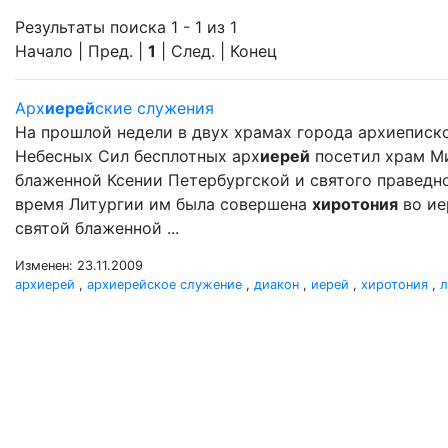
Результаты поиска 1 - 1 из 1
Начало | Пред. |
1
| След. | Конец
Арх
иерей
ские служения
На прошлой недели в двух храмах города архиеписк
Небесных Сил бесплотных арх
иерей
посетил храм М
блаженной Ксении Петербургской и святого праведного
время Литургии им была совершена
хиротония
во ие
святой блаженной ...
Изменен: 23.11.2009
архиерей
,
архиерейское служение
,
диакон
,
иерей
,
хиротония
,
л