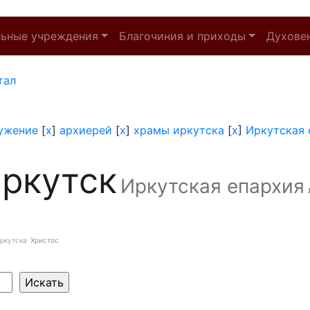
льные учреждения
Благочиния и приходы
Духове
тал
ужение
[
x
]
архиерей
[
x
]
храмы иркутска
[
x
]
Иркутская 
ркутск
Иркутская епархия
ркутска
Христос