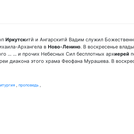
оп
Иркутск
итй и Ангарскитй Вадим служил Божественн
ихаила-Архангела в
Ново-Ленино
. В воскресенье влад
 ... ... и прочих Небесных Сил бесплотных арх
иерей
п
реи диакона этого храма Феофана Мурашева. В воскре
итургия
,
проповедь
,