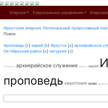
Епархия
Епархиальное управление
Епархиа
Иркутская епархия. Региональный православный пор
Поиск
проповедь
[
x
]
иерей
[
x
]
Иркутск
[
x
]
архиерейское сл
Октябрьский район
[
x
]
литургия
[
x
]
И
архиерейское служение
иерей
архиерей
диакон
проповедь
хиротония
храм
храмы и