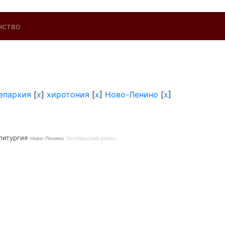
нство
епархия
[
x
]
хиротония
[
x
]
Ново-Ленино
[
x
]
литургия
Ново-Ленино
Октябрьский район