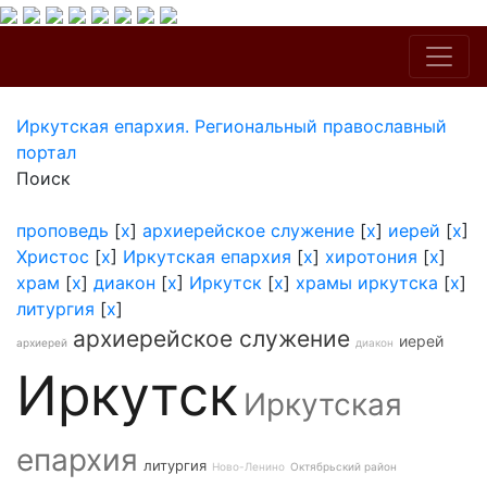
Иркутская епархия. Региональный православный
портал
Поиск
проповедь
[
x
]
архиерейское служение
[
x
]
иерей
[
x
]
Христос
[
x
]
Иркутская епархия
[
x
]
хиротония
[
x
]
храм
[
x
]
диакон
[
x
]
Иркутск
[
x
]
храмы иркутска
[
x
]
литургия
[
x
]
архиерейское служение
иерей
архиерей
диакон
Иркутск
Иркутская
епархия
литургия
Ново-Ленино
Октябрьский район