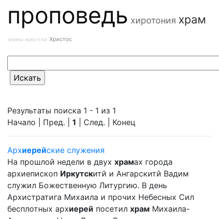
проповедь
храм
хиротония
Христос
храмы иркутска
Результаты поиска 1 - 1 из 1
Начало | Пред. |
1
| След. | Конец
Арх
иерей
ские служения
На прошлой недели в двух
храм
ах города
архиепископ
Иркутск
итй и Ангарскитй Вадим
служил Божественную Литургию. В день
Архистратига Михаила и прочих Небесных Сил
бесплотных арх
иерей
посетил
храм
Михаила-