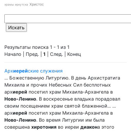
Христос
храмы иркутска
Результаты поиска 1 - 1 из 1
Начало | Пред. |
1
| След. | Конец
Арх
иерей
ские служения
... Божественную Литургию. В день Архистратига
Михаила и прочих Небесных Сил бесплотных
арх
иерей
посетил храм Михаила-Архангела в
Ново-Ленино
. В воскресенье владыка порадовал
своим посещением храм святой блаженной... ...
арх
иерей
посетил храм Михаила-Архангела в
Ново-Ленино
. Во время Литургии им была
совершена
хиротония
во иереи
диакон
а этого