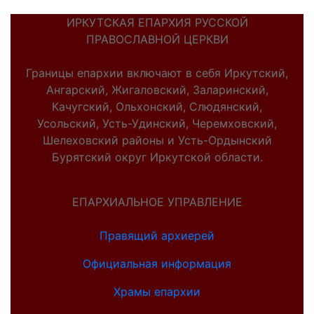
ИРКУТСКАЯ ЕПАРХИЯ РУССКОЙ
ПРАВОСЛАВНОЙ ЦЕРКВИ
Границы епархии включают в себя Иркутский,
Ангарский, Жигаловский, Заларинский,
Качугский, Ольхонский, Слюдянский,
Усольский, Усть-Удинский, Черемховский,
Шелеховский районы и Усть-Ордынский
Бурятский округ Иркутской области.
ЕПАРХИАЛЬНОЕ УПРАВЛЕНИЕ
Правящий архиерей
Официальная информация
Храмы епархии