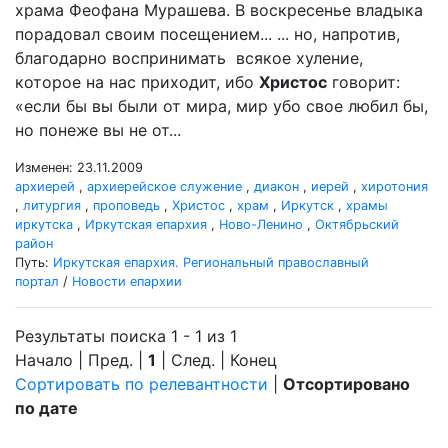
храма Феофана Мурашева. В воскресенье владыка
порадовал своим посещением... ... но, напротив,
благодарно воспринимать всякое хуление,
которое на нас приходит, ибо
Христос
говорит:
«если бы вы были от мира, мир убо свое любил бы,
но понеже вы не от...
Изменен: 23.11.2009
архиерей
,
архиерейское служение
,
диакон
,
иерей
,
хиротония
,
литургия
,
проповедь
,
Христос
,
храм
,
Иркутск
,
храмы
иркутска
,
Иркутская епархия
,
Ново-Ленино
,
Октябрьский
район
Путь:
Иркутская епархия. Региональный православный
портал
/
Новости епархии
Результаты поиска 1 - 1 из 1
Начало | Пред. |
1
| След. | Конец
Сортировать по релевантности
|
Отсортировано
по дате