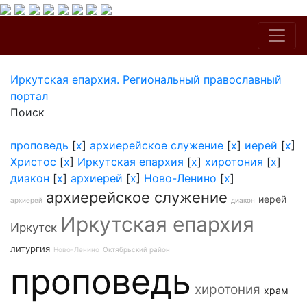
Иркутская епархия. Региональный православный
портал
Поиск
проповедь
[
x
]
архиерейское служение
[
x
]
иерей
[
x
]
Христос
[
x
]
Иркутская епархия
[
x
]
хиротония
[
x
]
диакон
[
x
]
архиерей
[
x
]
Ново-Ленино
[
x
]
архиерейское служение
иерей
архиерей
диакон
Иркутская епархия
Иркутск
литургия
Ново-Ленино
Октябрьский район
проповедь
хиротония
храм