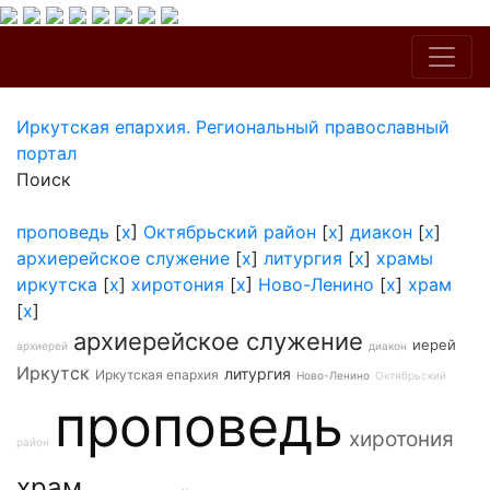
Иркутская епархия. Региональный православный
портал
Поиск
проповедь
[
x
]
Октябрьский район
[
x
]
диакон
[
x
]
архиерейское служение
[
x
]
литургия
[
x
]
храмы
иркутска
[
x
]
хиротония
[
x
]
Ново-Ленино
[
x
]
храм
[
x
]
архиерейское служение
иерей
архиерей
диакон
Иркутск
литургия
Иркутская епархия
Ново-Ленино
Октябрьский
проповедь
хиротония
район
храм