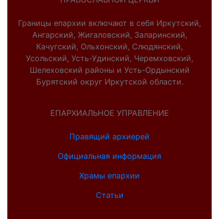
Границы епархии включают в себя Иркутский,
Ангарский, Жигаловский, Заларинский,
Качугский, Ольхонский, Слюдянский,
Усольский, Усть-Удинский, Черемховский,
Шелеховский районы и Усть-Ордынский
Бурятский округ Иркутской области.
ЕПАРХИАЛЬНОЕ УПРАВЛЕНИЕ
Правящий архиерей
Официальная информация
Храмы епархии
Статьи