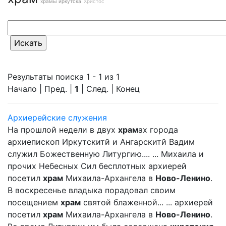
храмы иркутска
Христос
Результаты поиска 1 - 1 из 1
Начало | Пред. |
1
| След. | Конец
Архиерейские служения
На прошлой недели в двух
храм
ах города
архиепископ Иркутскитй и Ангарскитй Вадим
служил Божественную Литургию.... ... Михаила и
прочих Небесных Сил бесплотных архиерей
посетил
храм
Михаила-Архангела в
Ново-Ленино
.
В воскресенье владыка порадовал своим
посещением
храм
святой блаженной... ... архиерей
посетил
храм
Михаила-Архангела в
Ново-Ленино
.