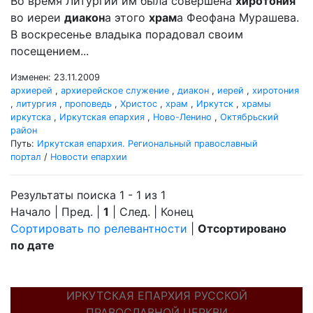
Во время Литургии им была совершена
хиротония
во иереи
диакон
а этого
храм
а Феофана Мурашева.
В воскресенье владыка порадовал своим
посещением...
Изменен: 23.11.2009
архиерей
,
архиерейское служение
,
диакон
,
иерей
,
хиротония
,
литургия
,
проповедь
,
Христос
,
храм
,
Иркутск
,
храмы
иркутска
,
Иркутская епархия
,
Ново-Ленино
,
Октябрьский
район
Путь:
Иркутская епархия. Региональный православный
портал
/
Новости епархии
Результаты поиска 1 - 1 из 1
Начало | Пред. |
1
| След. | Конец
Сортировать по релевантности
|
Отсортировано
по дате
ИРКУТСКАЯ ЕПАРХИЯ РУССКОЙ
ПРАВОСЛАВНОЙ ЦЕРКВИ