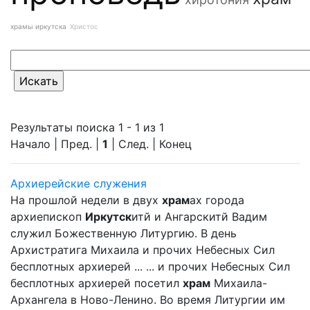
храмы иркутска
Христос
Результаты поиска 1 - 1 из 1
Начало | Пред. |
1
| След. | Конец
Архиерейские служения
На прошлой недели в двух
храм
ах города
архиепископ
Иркутск
итй и Ангарскитй Вадим
служил Божественную Литургию. В день
Архистратига Михаила и прочих Небесных Сил
бесплотных архиерей ... ... и прочих Небесных Сил
бесплотных архиерей посетил
храм
Михаила-
Архангела в Ново-Ленино. Во время Литургии им