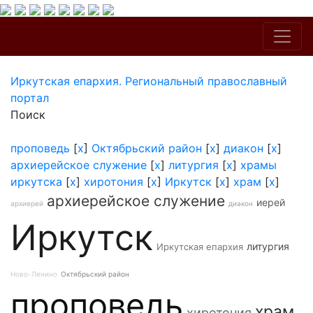
Иркутская епархия. Региональный православный
портал
Поиск
проповедь
[
x
]
Октябрьский район
[
x
]
диакон
[
x
]
архиерейское служение
[
x
]
литургия
[
x
]
храмы
иркутска
[
x
]
хиротония
[
x
]
Иркутск
[
x
]
храм
[
x
]
архиерейское служение
иерей
архиерей
диакон
Иркутск
литургия
Иркутская епархия
Ново-Ленино
Октябрьский район
проповедь
храм
хиротония