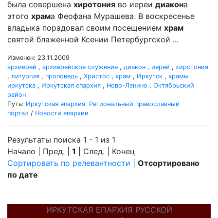
была совершена
хиротония
во иереи
диакон
а
этого
храм
а Феофана Мурашева. В воскресенье
владыка порадовал своим посещением
храм
святой блаженной Ксении Петербургской ...
Изменен: 23.11.2009
архиерей
,
архиерейское служение
,
диакон
,
иерей
,
хиротония
,
литургия
,
проповедь
,
Христос
,
храм
,
Иркутск
,
храмы
иркутска
,
Иркутская епархия
,
Ново-Ленино
,
Октябрьский
район
Путь:
Иркутская епархия. Региональный православный
портал
/
Новости епархии
Результаты поиска 1 - 1 из 1
Начало | Пред. |
1
| След. | Конец
Сортировать по релевантности
|
Отсортировано
по дате
ИРКУТСКАЯ ЕПАРХИЯ РУССКОЙ