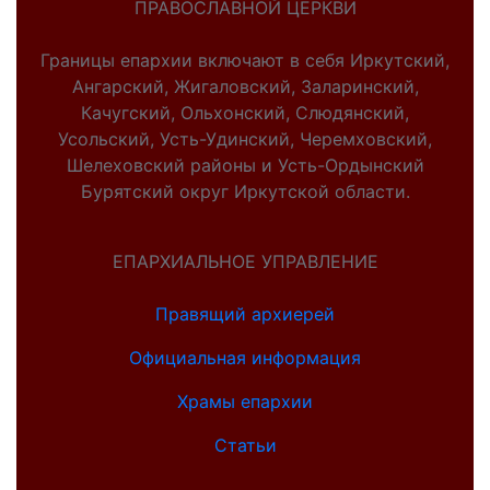
ПРАВОСЛАВНОЙ ЦЕРКВИ
Границы епархии включают в себя Иркутский,
Ангарский, Жигаловский, Заларинский,
Качугский, Ольхонский, Слюдянский,
Усольский, Усть-Удинский, Черемховский,
Шелеховский районы и Усть-Ордынский
Бурятский округ Иркутской области.
ЕПАРХИАЛЬНОЕ УПРАВЛЕНИЕ
Правящий архиерей
Официальная информация
Храмы епархии
Статьи