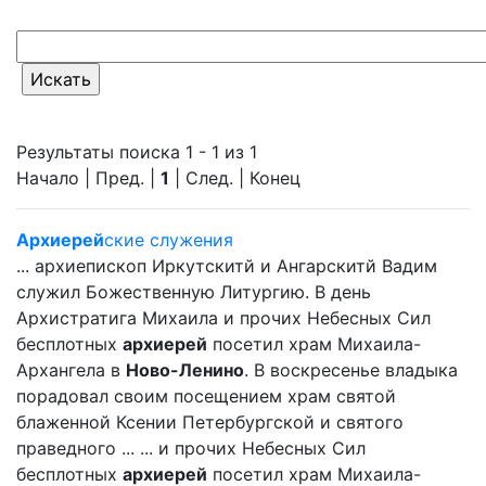
Результаты поиска 1 - 1 из 1
Начало | Пред. |
1
| След. | Конец
Архиерей
ские служения
... архиепископ Иркутскитй и Ангарскитй Вадим
служил Божественную Литургию. В день
Архистратига Михаила и прочих Небесных Сил
бесплотных
архиерей
посетил храм Михаила-
Архангела в
Ново-Ленино
. В воскресенье владыка
порадовал своим посещением храм святой
блаженной Ксении Петербургской и святого
праведного ... ... и прочих Небесных Сил
бесплотных
архиерей
посетил храм Михаила-