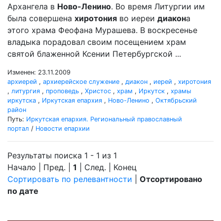
Архангела в
Ново-Ленино
. Во время Литургии им
была совершена
хиротония
во иереи
диакон
а
этого храма Феофана Мурашева. В воскресенье
владыка порадовал своим посещением храм
святой блаженной Ксении Петербургской ...
Изменен: 23.11.2009
архиерей
,
архиерейское служение
,
диакон
,
иерей
,
хиротония
,
литургия
,
проповедь
,
Христос
,
храм
,
Иркутск
,
храмы
иркутска
,
Иркутская епархия
,
Ново-Ленино
,
Октябрьский
район
Путь:
Иркутская епархия. Региональный православный
портал
/
Новости епархии
Результаты поиска 1 - 1 из 1
Начало | Пред. |
1
| След. | Конец
Сортировать по релевантности
|
Отсортировано
по дате