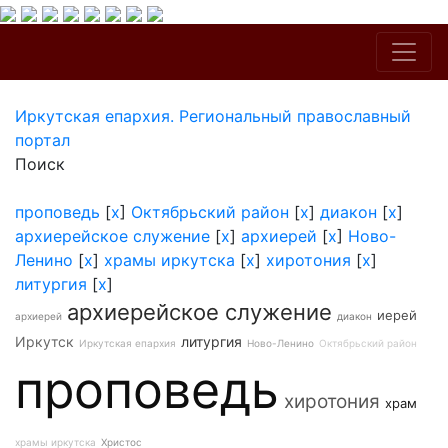
Иркутская епархия. Региональный православный
портал
Поиск
проповедь
[
x
]
Октябрьский район
[
x
]
диакон
[
x
]
архиерейское служение
[
x
]
архиерей
[
x
]
Ново-
Ленино
[
x
]
храмы иркутска
[
x
]
хиротония
[
x
]
литургия
[
x
]
архиерейское служение
иерей
архиерей
диакон
Иркутск
литургия
Иркутская епархия
Ново-Ленино
Октябрьский район
проповедь
хиротония
храм
храмы иркутска
Христос