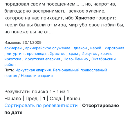
порадовал своим посещением... ... но, напротив,
благодарно воспринимать всякое хуление,
которое на нас приходит, ибо
Христос
говорит:
«если бы вы были от мира, мир убо свое любил бы,
но понеже вы не от...
Изменен: 23.11.2009
архиерей
,
архиерейское служение
,
диакон
,
иерей
,
хиротония
,
литургия
,
проповедь
,
Христос
,
храм
,
Иркутск
,
храмы
иркутска
,
Иркутская епархия
,
Ново-Ленино
,
Октябрьский
район
Путь:
Иркутская епархия. Региональный православный
портал
/
Новости епархии
Результаты поиска 1 - 1 из 1
Начало | Пред. |
1
| След. | Конец
Сортировать по релевантности
|
Отсортировано
по дате