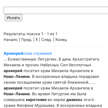
Результаты поиска 1 - 1 из 1
Начало | Пред. |
1
| След. | Конец
Архиерей
ские служения
... Божественную Литургию. В день Архистратига
Михаила и прочих Небесных Сил бесплотных
архиерей
посетил храм Михаила-Архангела в
Ново-Ленино
. В воскресенье владыка порадовал
своим посещением храм святой блаженной... ...
архиерей
посетил храм Михаила-Архангела в
Ново-Ленино
. Во время Литургии им была
совершена
хиротония
во иереи
диакон
а этого
храма Феофана Мурашева. В воскресенье владыка