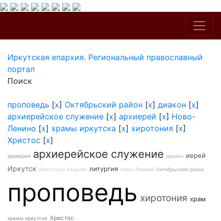
Иркутская епархия. Региональный православный
портал
Поиск
проповедь
[
x
]
Октябрьский район
[
x
]
диакон
[
x
]
архиерейское служение
[
x
]
архиерей
[
x
]
Ново-
Ленино
[
x
]
храмы иркутска
[
x
]
хиротония
[
x
]
Христос
[
x
]
архиерейское служение
иерей
архиерей
диакон
Иркутск
литургия
Иркутская епархия
Ново-Ленино
Октябрьский район
проповедь
хиротония
храм
Христос
храмы иркутска