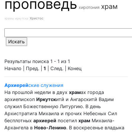
проповедь
храм
хиротония
Христос
храмы иркутска
Результаты поиска 1 - 1 из 1
Начало | Пред. |
1
| След. | Конец
Архиерей
ские служения
На прошлой недели в двух
храм
ах города
архиепископ
Иркутск
итй и Ангарскитй Вадим
служил Божественную Литургию. В день
Архистратига Михаила и прочих Небесных Сил
бесплотных
архиерей
посетил
храм
Михаила-
Архангела в
Ново-Ленино
. В воскресенье владыка