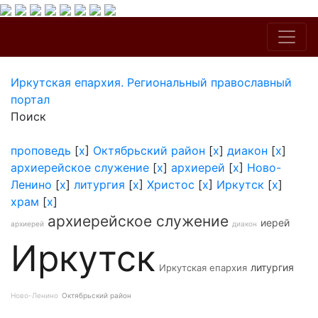
Иркутская епархия. Региональный православный
портал
Поиск
проповедь
[
x
]
Октябрьский район
[
x
]
диакон
[
x
]
архиерейское служение
[
x
]
архиерей
[
x
]
Ново-
Ленино
[
x
]
литургия
[
x
]
Христос
[
x
]
Иркутск
[
x
]
храм
[
x
]
архиерейское служение
иерей
архиерей
диакон
Иркутск
литургия
Иркутская епархия
Ново-Ленино
Октябрьский район