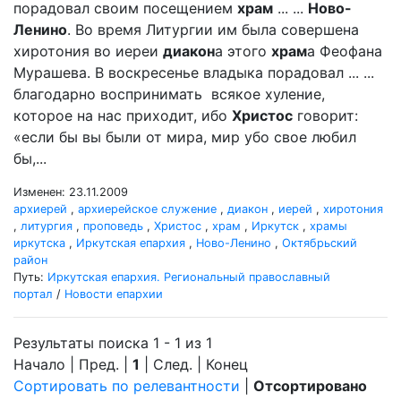
порадовал своим посещением
храм
... ...
Ново-
Ленино
. Во время Литургии им была совершена
хиротония во иереи
диакон
а этого
храм
а Феофана
Мурашева. В воскресенье владыка порадовал ... ...
благодарно воспринимать всякое хуление,
которое на нас приходит, ибо
Христос
говорит:
«если бы вы были от мира, мир убо свое любил
бы,...
Изменен: 23.11.2009
архиерей
,
архиерейское служение
,
диакон
,
иерей
,
хиротония
,
литургия
,
проповедь
,
Христос
,
храм
,
Иркутск
,
храмы
иркутска
,
Иркутская епархия
,
Ново-Ленино
,
Октябрьский
район
Путь:
Иркутская епархия. Региональный православный
портал
/
Новости епархии
Результаты поиска 1 - 1 из 1
Начало | Пред. |
1
| След. | Конец
Сортировать по релевантности
|
Отсортировано