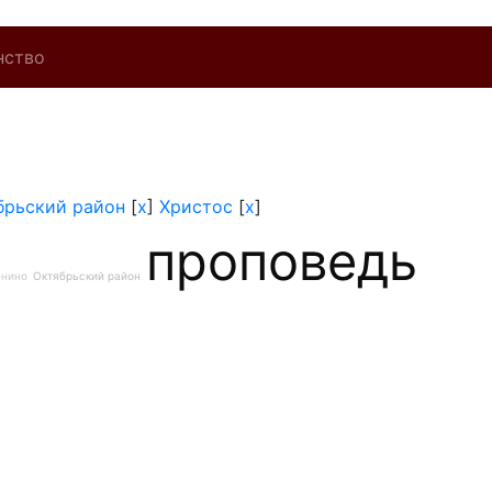
нство
брьский район
[
x
]
Христос
[
x
]
проповедь
енино
Октябрьский район