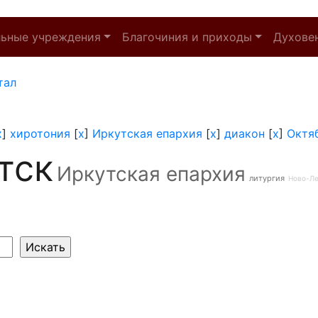
льные учреждения
Благочиния и приходы
Духове
тал
x
]
хиротония
[
x
]
Иркутская епархия
[
x
]
диакон
[
x
]
Октя
тск
Иркутская епархия
литургия
Ново-Л