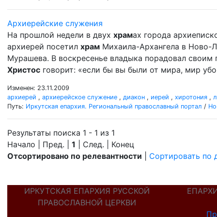
Архиерейские служения
На прошлой недели в двух
храм
ах города архиеписк
архиерей посетил
храм
Михаила-Архангела в Ново-Л
Мурашева. В воскресенье владыка порадовал своим по
Христос
говорит: «если бы вы были от мира, мир убо 
Изменен: 23.11.2009
архиерей
,
архиерейское служение
,
диакон
,
иерей
,
хиротония
,
л
Путь:
Иркутская епархия. Региональный православный портал
/
Но
Результаты поиска 1 - 1 из 1
Начало | Пред. |
1
| След. | Конец
Отсортировано по релевантности
|
Сортировать по 
ИРКУТСКАЯ ЕПАРХИЯ РУССКОЙ
ЕПАРХ
ПРАВОСЛАВНОЙ ЦЕРКВИ
Пр