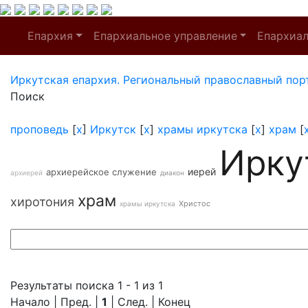
Епархия
Епархиальное управление
Епархиа
Иркутская епархия. Региональный православный пор
Поиск
проповедь
[
x
]
Иркутск
[
x
]
храмы иркутска
[
x
]
храм
[
Ирку
иерей
архиерейское служение
архиерей
диакон
храм
хиротония
Христос
храмы иркутска
Результаты поиска 1 - 1 из 1
Начало | Пред. |
1
| След. | Конец