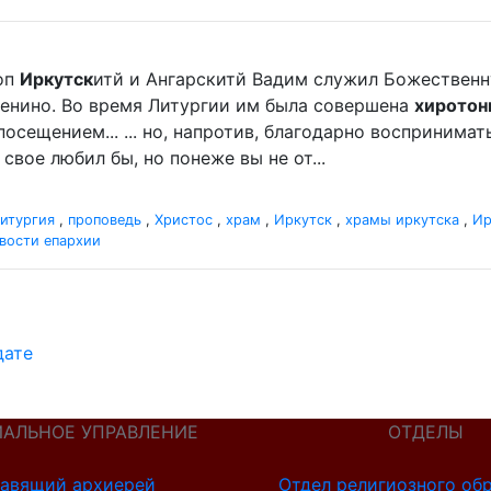
оп
Иркутск
итй и Ангарскитй Вадим служил Божественную
енино. Во время Литургии им была совершена
хиротон
сещением... ... но, напротив, благодарно воспринимат
свое любил бы, но понеже вы не от...
итургия
,
проповедь
,
Христос
,
храм
,
Иркутск
,
храмы иркутска
,
Ир
вости епархии
дате
ИАЛЬНОЕ УПРАВЛЕНИЕ
ОТДЕЛЫ
авящий архиерей
Отдел религиозного об