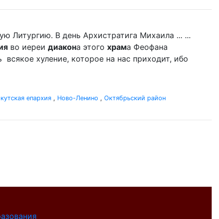
 Литургию. В день Архистратига Михаила ... ...
ия
во иереи
диакон
а этого
храм
а Феофана
ь всякое хуление, которое на нас приходит, ибо
кутская епархия
,
Ново-Ленино
,
Октябрьский район
разования