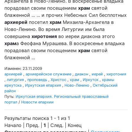
Архангела в Ново-Ленино. В воскресенье владыка
порадовал своим посещением
храм
святой
блаженной ... ... и прочих Небесных Сил бесплотных
архиерей
посетил
храм
Михаила-Архангела в
Ново-Ленино. Во время Литургии им была
совершена
хиротония
во иереи диакона этого
храм
а Феофана Мурашева. В воскресенье владыка
порадовал своим посещением
храм
святой
блаженной ...
Изменен: 23.11.2009
архиерей
,
архиерейское служение
,
диакон
,
иерей
,
хиротония
,
литургия
,
проповедь
,
Христос
,
храм
,
Иркутск
,
храмы
иркутска
,
Иркутская епархия
,
Ново-Ленино
,
Октябрьский
район
Путь:
Иркутская епархия. Региональный православный
портал
/
Новости епархии
Результаты поиска 1 - 1 из 1
Начало | Пред. |
1
| След. | Конец