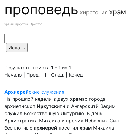
проповедь
храм
хиротония
храмы иркутска
Христос
Результаты поиска 1 - 1 из 1
Начало | Пред. |
1
| След. | Конец
Архиерей
ские служения
На прошлой недели в двух
храм
ах города
архиепископ
Иркутск
итй и Ангарскитй Вадим
служил Божественную Литургию. В день
Архистратига Михаила и прочих Небесных Сил
бесплотных
архиерей
посетил
храм
Михаила-