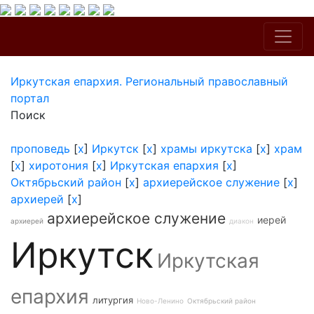
Иркутская епархия. Региональный православный
портал
Поиск
проповедь
[
x
]
Иркутск
[
x
]
храмы иркутска
[
x
]
храм
[
x
]
хиротония
[
x
]
Иркутская епархия
[
x
]
Октябрьский район
[
x
]
архиерейское служение
[
x
]
архиерей
[
x
]
архиерейское служение
иерей
архиерей
диакон
Иркутск
Иркутская
епархия
литургия
Ново-Ленино
Октябрьский район