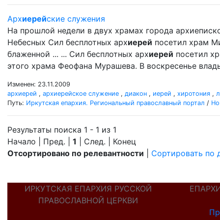
Арх
иерей
ские служения
На прошлой недели в двух храмах города архиеписк
Небесных Сил бесплотных арх
иерей
посетил храм Ми
блаженной ... ... Сил бесплотных арх
иерей
посетил хр
этого храма Феофана Мурашева. В воскресенье влад
Изменен: 23.11.2009
архиерей
,
архиерейское служение
,
диакон
,
иерей
,
хиротония
,
л
Путь:
Иркутская епархия. Региональный православный портал
/
Но
Результаты поиска 1 - 1 из 1
Начало | Пред. |
1
| След. | Конец
Отсортировано по релевантности
|
Сортировать по 
ИРКУТСКАЯ ЕПАРХИЯ РУССКОЙ
ЕПАРХ
ПРАВОСЛАВНОЙ ЦЕРКВИ
Пр