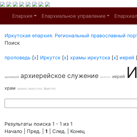
Епархия
Епархиальное управление
Епархиа
Иркутская епархия. Региональный православный пор
Поиск
проповедь
[
x
]
Иркутск
[
x
]
храмы иркутска
[
x
]
иерей
И
архиерейское служение
иерей
архиерей
диакон
храм
храмы иркутска
Христос
Результаты поиска 1 - 1 из 1
Начало | Пред. |
1
| След. | Конец