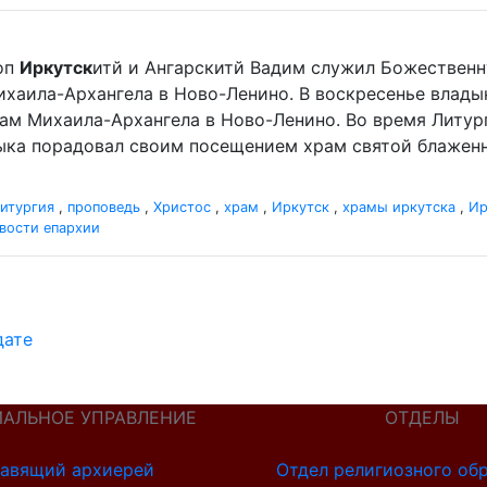
оп
Иркутск
итй и Ангарскитй Вадим служил Божественн
хаила-Архангела в Ново-Ленино. В воскресенье влад
ам Михаила-Архангела в Ново-Ленино. Во время Литур
ыка порадовал своим посещением храм святой блаженно
итургия
,
проповедь
,
Христос
,
храм
,
Иркутск
,
храмы иркутска
,
Ир
вости епархии
дате
ИАЛЬНОЕ УПРАВЛЕНИЕ
ОТДЕЛЫ
авящий архиерей
Отдел религиозного об