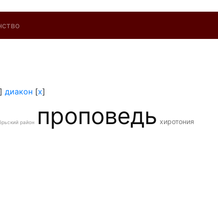
нство
]
диакон
[
x
]
проповедь
хиротония
брьский район