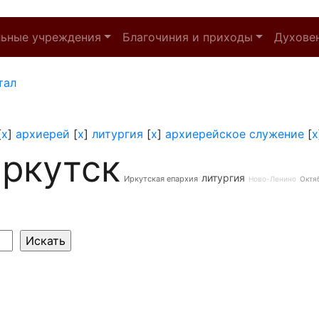
льные учреждения
Благочиния и приходы
Духове
тал
[
x
]
архиерей
[
x
]
литургия
[
x
]
архиерейское служение
[
x
ркутск
литургия
Иркутская епархия
Ново-Ленино
Октя