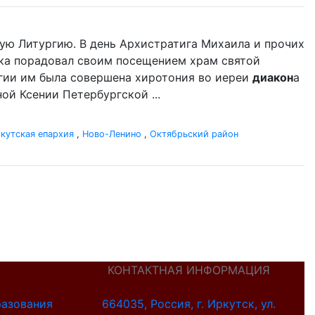
ую Литургию. В день Архистратига Михаила и прочих
ыка порадовал своим посещением храм святой
гии им была совершена хиротония во иереи
диакон
а
й Ксении Петербургской ...
кутская епархия
,
Ново-Ленино
,
Октябрьский район
КОНТАКТНАЯ ИНФОРМАЦИЯ
разования
664035, Россия, г. Иркутск, ул.