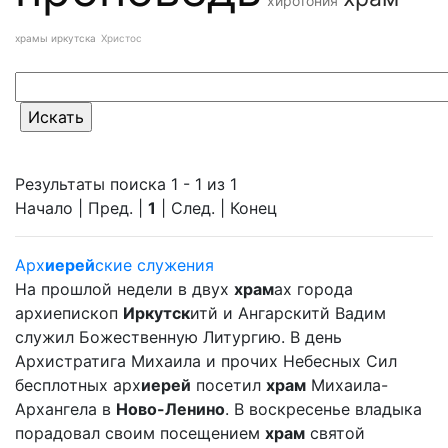
хиротония
храмы иркутска
Христос
Результаты поиска 1 - 1 из 1
Начало | Пред. |
1
| След. | Конец
Арх
иерей
ские служения
На прошлой недели в двух
храм
ах города
архиепископ
Иркутск
итй и Ангарскитй Вадим
служил Божественную Литургию. В день
Архистратига Михаила и прочих Небесных Сил
бесплотных арх
иерей
посетил
храм
Михаила-
Архангела в
Ново-Ленино
. В воскресенье владыка
порадовал своим посещением
храм
святой