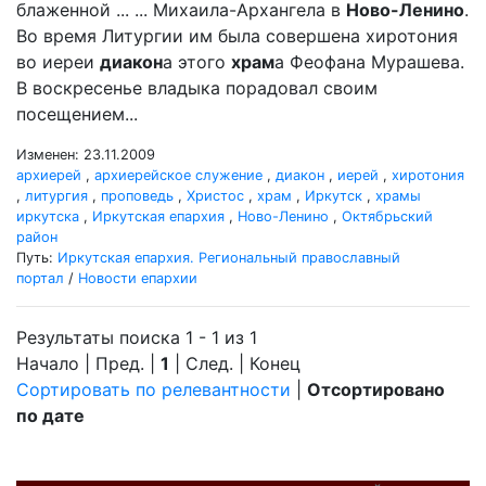
блаженной ... ... Михаила-Архангела в
Ново-Ленино
.
Во время Литургии им была совершена хиротония
во иереи
диакон
а этого
храм
а Феофана Мурашева.
В воскресенье владыка порадовал своим
посещением...
Изменен: 23.11.2009
архиерей
,
архиерейское служение
,
диакон
,
иерей
,
хиротония
,
литургия
,
проповедь
,
Христос
,
храм
,
Иркутск
,
храмы
иркутска
,
Иркутская епархия
,
Ново-Ленино
,
Октябрьский
район
Путь:
Иркутская епархия. Региональный православный
портал
/
Новости епархии
Результаты поиска 1 - 1 из 1
Начало | Пред. |
1
| След. | Конец
Сортировать по релевантности
|
Отсортировано
по дате