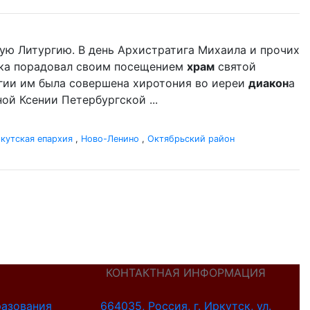
ую Литургию. В день Архистратига Михаила и прочих
ыка порадовал своим посещением
храм
святой
гии им была совершена хиротония во иереи
диакон
а
ой Ксении Петербургской ...
кутская епархия
,
Ново-Ленино
,
Октябрьский район
КОНТАКТНАЯ ИНФОРМАЦИЯ
разования
664035, Россия, г. Иркутск, ул.