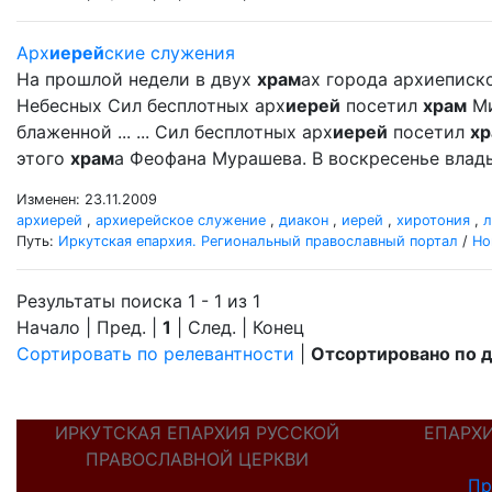
Арх
иерей
ские служения
На прошлой недели в двух
храм
ах города архиеписк
Небесных Сил бесплотных арх
иерей
посетил
храм
Ми
блаженной ... ... Сил бесплотных арх
иерей
посетил
хр
этого
храм
а Феофана Мурашева. В воскресенье вла
Изменен: 23.11.2009
архиерей
,
архиерейское служение
,
диакон
,
иерей
,
хиротония
,
л
Путь:
Иркутская епархия. Региональный православный портал
/
Но
Результаты поиска 1 - 1 из 1
Начало | Пред. |
1
| След. | Конец
Сортировать по релевантности
|
Отсортировано по 
ИРКУТСКАЯ ЕПАРХИЯ РУССКОЙ
ЕПАРХ
ПРАВОСЛАВНОЙ ЦЕРКВИ
Пр