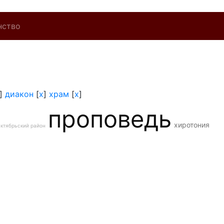
нство
]
диакон
[
x
]
храм
[
x
]
проповедь
хиротония
ктябрьский район