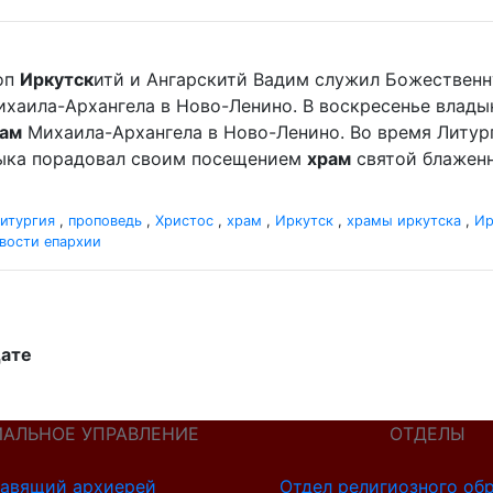
оп
Иркутск
итй и Ангарскитй Вадим служил Божественн
хаила-Архангела в Ново-Ленино. В воскресенье влад
ам
Михаила-Архангела в Ново-Ленино. Во время Литур
дыка порадовал своим посещением
храм
святой блаженн
итургия
,
проповедь
,
Христос
,
храм
,
Иркутск
,
храмы иркутска
,
Ир
вости епархии
дате
ИАЛЬНОЕ УПРАВЛЕНИЕ
ОТДЕЛЫ
авящий архиерей
Отдел религиозного об