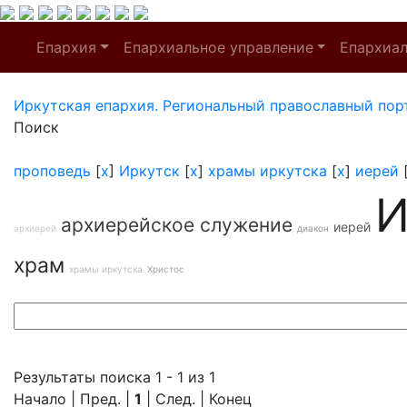
Епархия
Епархиальное управление
Епархиа
Иркутская епархия. Региональный православный пор
Поиск
проповедь
[
x
]
Иркутск
[
x
]
храмы иркутска
[
x
]
иерей
И
архиерейское служение
иерей
архиерей
диакон
храм
храмы иркутска
Христос
Результаты поиска 1 - 1 из 1
Начало | Пред. |
1
| След. | Конец