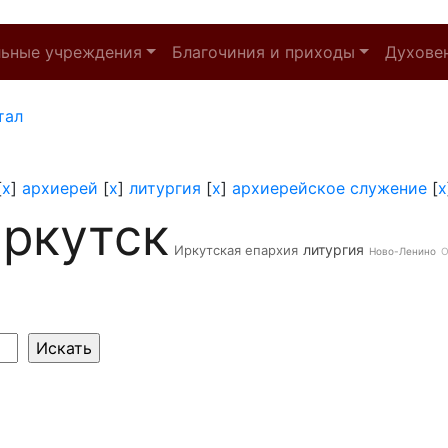
льные учреждения
Благочиния и приходы
Духове
тал
[
x
]
архиерей
[
x
]
литургия
[
x
]
архиерейское служение
[
x
ркутск
литургия
Иркутская епархия
Ново-Ленино
О