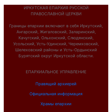
ИРКУТСКАЯ ЕПАРХИЯ РУССКОЙ
ПРАВОСЛАВНОЙ ЦЕРКВИ
Границы епархии включают в себя Иркутский,
Ангарский, Жигаловский, Заларинский,
Качугский, Ольхонский, Слюдянский,
Усольский, Усть-Удинский, Черемховский,
Шелеховский районы и Усть-Ордынский
Бурятский округ Иркутской области.
ЕПАРХИАЛЬНОЕ УПРАВЛЕНИЕ
Правящий архиерей
Официальная информация
Храмы епархии