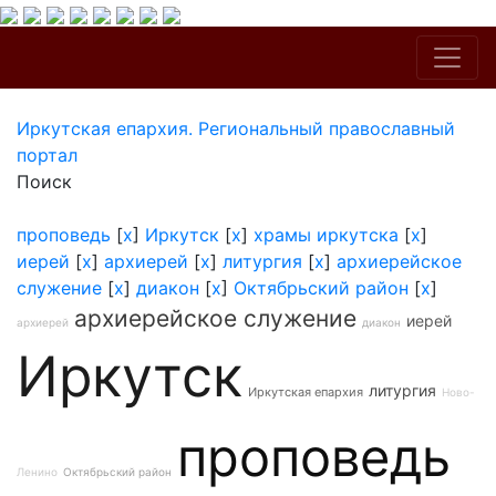
Иркутская епархия. Региональный православный
портал
Поиск
проповедь
[
x
]
Иркутск
[
x
]
храмы иркутска
[
x
]
иерей
[
x
]
архиерей
[
x
]
литургия
[
x
]
архиерейское
служение
[
x
]
диакон
[
x
]
Октябрьский район
[
x
]
архиерейское служение
иерей
архиерей
диакон
Иркутск
литургия
Иркутская епархия
Ново-
проповедь
Ленино
Октябрьский район