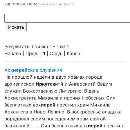
хиротония
храм
храмы иркутска
Христос
Результаты поиска 1 - 1 из 1
Начало | Пред. |
1
| След. | Конец
Арх
иерей
ские служения
На прошлой недели в двух храмах города
архиепископ
Иркутск
итй и Ангарскитй Вадим
служил Божественную Литургию. В день
Архистратига Михаила и прочих Небесных Сил
бесплотных арх
иерей
посетил храм Михаила-
Архангела в Ново-Ленино. В воскресенье владыка
порадовал своим посещением храм святой
блаженной ... ... Сил бесплотных арх
иерей
посетил