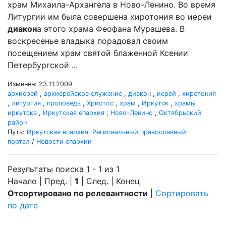
храм Михаила-Архангела в Ново-Ленино. Во время
Литургии им была совершена хиротония во иереи
диакон
а этого храма Феофана Мурашева. В
воскресенье владыка порадовал своим
посещением храм святой блаженной Ксении
Петербургской ...
Изменен: 23.11.2009
архиерей
,
архиерейское служение
,
диакон
,
иерей
,
хиротония
,
литургия
,
проповедь
,
Христос
,
храм
,
Иркутск
,
храмы
иркутска
,
Иркутская епархия
,
Ново-Ленино
,
Октябрьский
район
Путь:
Иркутская епархия. Региональный православный
портал
/
Новости епархии
Результаты поиска 1 - 1 из 1
Начало | Пред. |
1
| След. | Конец
Отсортировано по релевантности
|
Сортировать
по дате