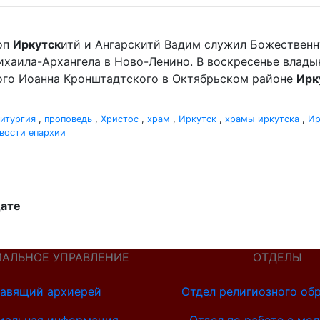
оп
Иркутск
итй и Ангарскитй Вадим служил Божественн
хаила-Архангела в Ново-Ленино. В воскресенье влад
ного Иоанна Кронштадтского в Октябрьском районе
Ирк
итургия
,
проповедь
,
Христос
,
храм
,
Иркутск
,
храмы иркутска
,
Ир
вости епархии
дате
ИАЛЬНОЕ УПРАВЛЕНИЕ
ОТДЕЛЫ
авящий архиерей
Отдел религиозного об