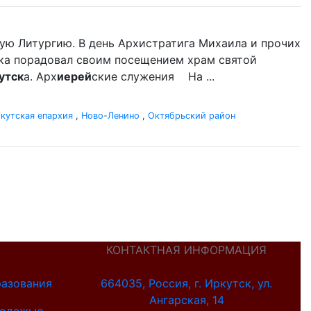
ую Литургию. В день Архистратига Михаила и прочих
ыка порадовал своим посещением храм святой
утск
а. Арх
иерей
ские служения На ...
кутская епархия
,
Ново-Ленино
,
Октябрьский район
КОНТАКТНАЯ ИНФОРМАЦИЯ
разования
664035, Россия, г. Иркутск, ул.
Ангарская, 14