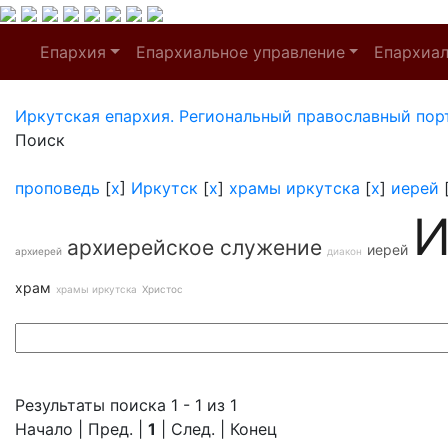
Епархия
Епархиальное управление
Епархиа
Иркутская епархия. Региональный православный пор
Поиск
проповедь
[
x
]
Иркутск
[
x
]
храмы иркутска
[
x
]
иерей
И
архиерейское служение
иерей
архиерей
диакон
храм
храмы иркутска
Христос
Результаты поиска 1 - 1 из 1
Начало | Пред. |
1
| След. | Конец