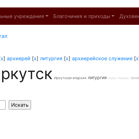
льные учреждения
Благочиния и приходы
Духове
тал
[
x
]
архиерей
[
x
]
литургия
[
x
]
архиерейское служение
[
x
ркутск
литургия
Иркутская епархия
Ново-Ленино
Октя