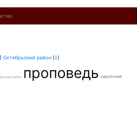
нство
]
Октябрьский район
[
x
]
проповедь
хиротония
брьский район