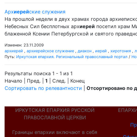
Арх
иерей
ские служения
На прошлой недели в двух храмах города архиеписк
Небесных Сил бесплотных арх
иерей
посетил храм Ми
блаженной Ксении Петербургской и святого правед
Изменен: 23.11.2009
архиерей
,
архиерейское служение
,
диакон
,
иерей
,
хиротония
,
л
Путь:
Иркутская епархия. Региональный православный портал
/
Но
Результаты поиска 1 - 1 из 1
Начало | Пред. |
1
| След. | Конец
Сортировать по релевантности
|
Отсортировано по 
ИРКУТСКАЯ ЕПАРХИЯ РУССКОЙ
ЕПАРХ
ПРАВОСЛАВНОЙ ЦЕРКВИ
Пр
Границы епархии включают в себя